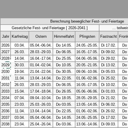
Berechnung beweglicher Fest- und Feiertage
Gesetzliche Fest- und Feiertage [ 2026-2041 ]
... teilw
Jahr
Karfreitag
Ostern
Himmelfahrt
Pfingsten
Fastnacht
Fron
2026
03.04.
05.04.-06.04.
Do 14.05.
24.05.-25.05.
Di 17.02.
Do 
2027
26.03.
28.03.-29.03.
Do 06.05.
16.05.-17.05.
Di 09.02.
Do 
2028
14.04.
16.04.-17.04.
Do 25.05.
04.06.-05.06.
Di 29.02.
Do 
2029
30.03.
01.04.-02.04.
Do 10.05.
20.05.-21.05.
Di 13.02.
Do 
2030
19.04.
21.04.-22.04.
Do 30.05.
09.06.-10.06.
Di 05.03.
Do 
2031
11.04.
13.04.-14.04.
Do 22.05.
01.06.-02.06.
Di 25.02.
Do 
2032
26.03.
28.03.-29.03.
Do 06.05.
16.05.-17.05.
Di 10.02.
Do 
2033
15.04.
17.04.-18.04.
Do 26.05.
05.06.-06.06.
Di 01.03.
Do 
2034
07.04.
09.04.-10.04.
Do 18.05.
28.05.-29.05.
Di 21.02.
Do 
2035
23.03.
25.03.-26.03.
Do 03.05.
13.05.-14.05.
Di 06.02.
Do 
2036
11.04.
13.04.-14.04.
Do 22.05.
01.06.-02.06.
Di 26.02.
Do 
2037
03.04.
05.04.-06.04.
Do 14.05.
24.05.-25.05.
Di 17.02.
Do 
2038
23.04.
25.04.-26.04.
Do 03.06.
13.06.-14.06.
Di 09.03.
Do 