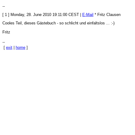
--
[ 1 ] Monday, 28. June 2010 19:11:00 CEST |
E-Mail
* Fritz Clausen
Cooles Teil, dieses Gästebuch - so schlicht und einfaltslos ... :-)
Fritz
--
[
exit
|
home
]