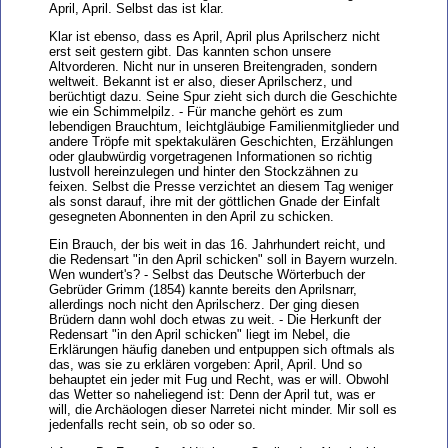
April, April. Selbst das ist klar.
Klar ist ebenso, dass es April, April plus Aprilscherz nicht
erst seit gestern gibt. Das kannten schon unsere
Altvorderen. Nicht nur in unseren Breitengraden, sondern
weltweit. Bekannt ist er also, dieser Aprilscherz, und
berüchtigt dazu. Seine Spur zieht sich durch die Geschichte
wie ein Schimmelpilz. - Für manche gehört es zum
lebendigen Brauchtum, leichtgläubige Familienmitglieder und
andere Tröpfe mit spektakulären Geschichten, Erzählungen
oder glaubwürdig vorgetragenen Informationen so richtig
lustvoll hereinzulegen und hinter den Stockzähnen zu
feixen. Selbst die Presse verzichtet an diesem Tag weniger
als sonst darauf, ihre mit der göttlichen Gnade der Einfalt
gesegneten Abonnenten in den April zu schicken.
Ein Brauch, der bis weit in das 16. Jahrhundert reicht, und
die Redensart "in den April schicken" soll in Bayern wurzeln.
Wen wundert's? - Selbst das Deutsche Wörterbuch der
Gebrüder Grimm (1854) kannte bereits den Aprilsnarr,
allerdings noch nicht den Aprilscherz. Der ging diesen
Brüdern dann wohl doch etwas zu weit. - Die Herkunft der
Redensart "in den April schicken" liegt im Nebel, die
Erklärungen häufig daneben und entpuppen sich oftmals als
das, was sie zu erklären vorgeben: April, April. Und so
behauptet ein jeder mit Fug und Recht, was er will. Obwohl
das Wetter so naheliegend ist: Denn der April tut, was er
will, die Archäologen dieser Narretei nicht minder. Mir soll es
jedenfalls recht sein, ob so oder so.