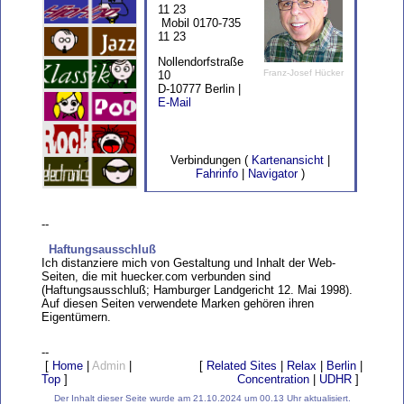
11 23
Mobil 0170-735
11 23
Nollendorfstraße
Franz-Josef Hücker
10
D-10777 Berlin |
E-Mail
Verbindungen (
Kartenansicht
|
Fahrinfo
|
Navigator
)
--
Haftungsausschluß
Ich distanziere mich von Gestaltung und Inhalt der Web-
Seiten, die mit huecker.com verbunden sind
(Haftungsausschluß; Hamburger Landgericht 12. Mai 1998).
Auf diesen Seiten verwendete Marken gehören ihren
Eigentümern.
--
[
Home
|
Admin
|
[
Related Sites
|
Relax
|
Berlin
|
Top
]
Concentration
|
UDHR
]
Der Inhalt dieser Seite wurde am 21.10.2024 um 00.13 Uhr aktualisiert.