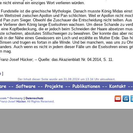
e nicht einmal ein einziges Wort verlieren würden.
 Fundstelle ist die griechische Mythologie. Danach musste König Midas einst
n Wettstreit zwischen Apollon und Pan schlichten. Weil er Apollon nicht moch
nd Pan zum Sieger. Obwohl die Zuschauer die Entscheidung nicht teilten. Aus
te Verlierer dem König lange Eselsohren wachsen. Um diese Schande zu verd
 eine Kopfbedeckung, die er jedoch beim Schneiden der Haare absetzen mus
te schwören, absolutes Stillschweigen zu bewahren. Der konnte das aber nich
ub in der Nähe eines Gewässers ein Loch und erzählte es Mutter Erde. Das hö
 Binsen und trugen es fortan in alle Winde. Und bei manchem, was uns zu O
anders. Auch wenn es nicht in jedem dieser Fälle um die Eselsohren eines g
en mag.
 Franz-Josef Hücker; -- Quelle: das Akazienblatt Nr. 04.2014, S. 11.
p
]
Der Inhalt dieser Seite wurde am 31.08.2024 um 13.34 Uhr aktualisiert.
com * Germany
|
Datenschutz
Franz-Josef
Hücker
. All Rights Reserved.