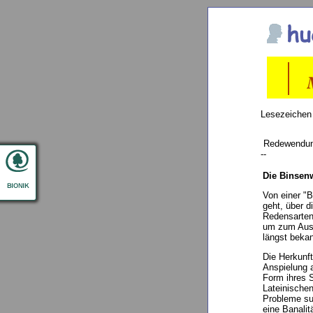
Lesezeichen
Redewendu
--
Die Binsen
Von einer "
geht, über 
Redensarten
um zum Ausd
längst bekan
Die Herkunft
Anspielung a
Form ihres 
Lateinischen
Probleme su
eine Banali