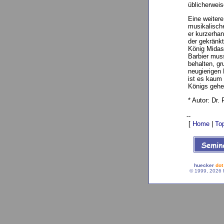
üblicherweis
Eine weitere
musikalische
er kurzerha
der gekränk
König Midas
Barbier muss
behalten, gr
neugierigen
ist es kaum 
Königs geh
* Autor: Dr.
--
[
Home
|
To
huecker
dot
© 1999, 2026 