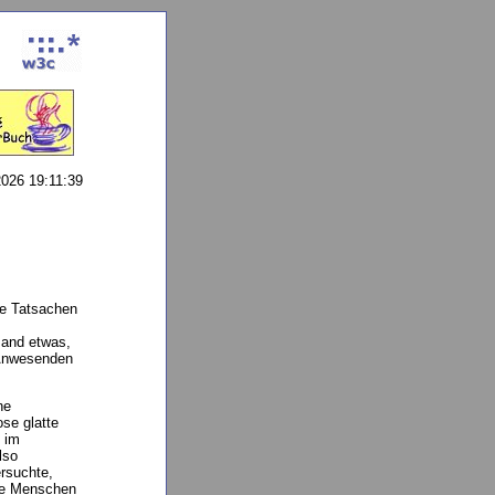
026 19:11:39
te Tatsachen
mand etwas,
 Anwesenden
ne
se glatte
 im
lso
rsuchte,
ere Menschen