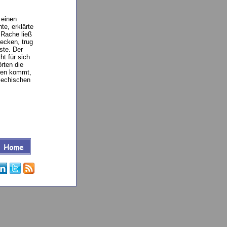
 einen
te, erklärte
 Rache ließ
ecken, trug
ste. Der
t für sich
rten die
hren kommt,
riechischen