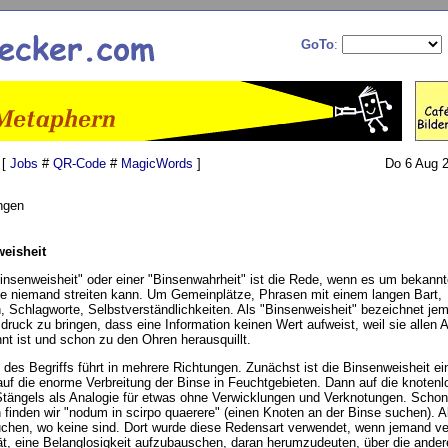
GoTo
:
 [
Jobs
#
QR-Code
#
MagicWords
]
Do 6 Aug 2
ngen
weisheit
Binsenweisheit" oder einer "Binsenwahrheit" ist die Rede, wenn es um bekann
die niemand streiten kann. Um Gemeinplätze, Phrasen mit einem langen Bart,
, Schlagworte, Selbstverständlichkeiten. Als "Binsenweisheit" bezeichnet je
ruck zu bringen, dass eine Information keinen Wert aufweist, weil sie allen
nt ist und schon zu den Ohren herausquillt.
 des Begriffs führt in mehrere Richtungen. Zunächst ist die Binsenweisheit ei
uf die enorme Verbreitung der Binse in Feuchtgebieten. Dann auf die knotenlo
Stängels als Analogie für etwas ohne Verwicklungen und Verknotungen. Schon
 finden wir "nodum in scirpo quaerere" (einen Knoten an der Binse suchen). A
chen, wo keine sind. Dort wurde diese Redensart verwendet, wenn jemand ve
tät, eine Belanglosigkeit aufzubauschen, daran herumzudeuten, über die and