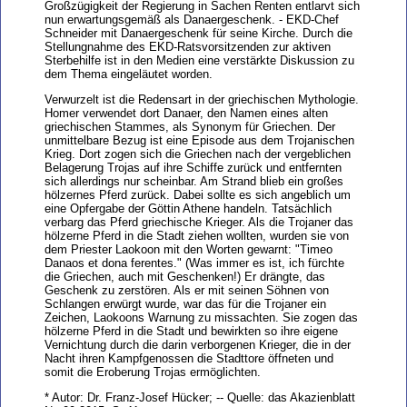
Großzügigkeit der Regierung in Sachen Renten entlarvt sich
nun erwartungsgemäß als Danaergeschenk. - EKD-Chef
Schneider mit Danaergeschenk für seine Kirche. Durch die
Stellungnahme des EKD-Ratsvorsitzenden zur aktiven
Sterbehilfe ist in den Medien eine verstärkte Diskussion zu
dem Thema eingeläutet worden.
Verwurzelt ist die Redensart in der griechischen Mythologie.
Homer verwendet dort Danaer, den Namen eines alten
griechischen Stammes, als Synonym für Griechen. Der
unmittelbare Bezug ist eine Episode aus dem Trojanischen
Krieg. Dort zogen sich die Griechen nach der vergeblichen
Belagerung Trojas auf ihre Schiffe zurück und entfernten
sich allerdings nur scheinbar. Am Strand blieb ein großes
hölzernes Pferd zurück. Dabei sollte es sich angeblich um
eine Opfergabe der Göttin Athene handeln. Tatsächlich
verbarg das Pferd griechische Krieger. Als die Trojaner das
hölzerne Pferd in die Stadt ziehen wollten, wurden sie von
dem Priester Laokoon mit den Worten gewarnt: "Timeo
Danaos et dona ferentes." (Was immer es ist, ich fürchte
die Griechen, auch mit Geschenken!) Er drängte, das
Geschenk zu zerstören. Als er mit seinen Söhnen von
Schlangen erwürgt wurde, war das für die Trojaner ein
Zeichen, Laokoons Warnung zu missachten. Sie zogen das
hölzerne Pferd in die Stadt und bewirkten so ihre eigene
Vernichtung durch die darin verborgenen Krieger, die in der
Nacht ihren Kampfgenossen die Stadttore öffneten und
somit die Eroberung Trojas ermöglichten.
* Autor: Dr. Franz-Josef Hücker; -- Quelle: das Akazienblatt