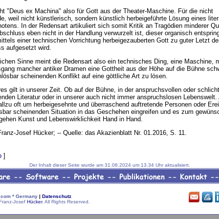
t "Deus ex Machina" also für Gott aus der Theater-Maschine. Für die nicht
, weil nicht künstlerisch, sondern künstlich herbeigeführte Lösung eines lite
tens. In der Redensart artikuliert sich somit Kritik an Tragödien minderer Qua
schluss eben nicht in der Handlung verwurzelt ist, dieser organisch entsprin
ttels einer technischen Vorrichtung herbeigezauberten Gott zu guter Letzt de
s aufgesetzt wird.
ichen Sinne meint die Redensart also ein technisches Ding, eine Maschine, m
sgang mancher antiker Dramen eine Gottheit aus der Höhe auf die Bühne sc
lösbar scheinenden Konflikt auf eine göttliche Art zu lösen.
es gilt in unserer Zeit. Ob auf der Bühne, in der anspruchsvollen oder schlich
den Literatur oder in unserer auch nicht immer anspruchslosen Lebenswelt. 
allzu oft um herbeigesehnte und überraschend auftretende Personen oder Erei
lösbar scheinenden Situation in das Geschehen eingreifen und es zum gewün
 gehen Kunst und Lebenswirklichkeit Hand in Hand.
 Franz-Josef Hücker; -- Quelle: das Akazienblatt Nr. 01.2016, S. 11.
p
]
Der Inhalt dieser Seite wurde am 31.08.2024 um 13.34 Uhr aktualisiert.
com * Germany
|
Datenschutz
Franz-Josef
Hücker
. All Rights Reserved.