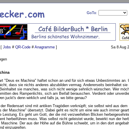
GoTo
:
 [
Jobs
#
QR-Code
#
Anagramme
]
Sa 8 Aug 2
ngen
china
rt "Deus ex Machina" haftet schon an und für sich etwas Unbestimmtes an. 
icht, dass sie nichts anderes abzubilden vermag. Andererseits beinhaltet sie 
Beinhaltet sie manches, was sich nicht wenige sehnlich wünschen. Wer möcht
mitten des Rampenlichts, sich am Beifall berauschen. Verdient oder unverdi
en juckt's denn wirklich und falls ja, wo bitte genau?
der Redensart sind mit antiken Tragödien verknüpft; sie selbst wird aus dem
s der Maschine" übersetzt. Dabei geht es nicht um eine wie auch immer gear
e Leistung. Es geht um Gott, der die mit verzweifelten Blicken herbeigesehnt
nt herbeiführen muss. Was selbst nicht geleistet wurde, bewirkt nun der her
r Maschine. Der aus der Höhe auf die Bühne schwebt, um in den dort angeba
end einzugreifen.