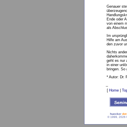
Genauer steh
überzeugende
Handlungskno
Ende oder Ab
von einem mi
als Abschlus
Im ursprüngl
Hilfe am Au
den zuvor un
Nichts ander
daherkommen
geht es nur 
in einer un
bringen. So
* Autor: Dr.
--
[
Home
|
To
huecker
dot
© 1999, 2026 