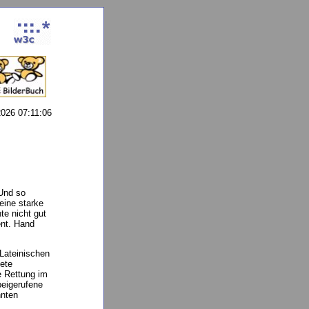
026 07:11:06
Und so
eine starke
e nicht gut
ent. Hand
 Lateinischen
tete
e Rettung im
beigerufene
hnten