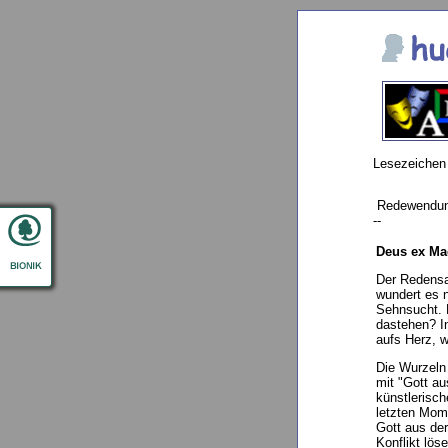
Lesezeichen
Redewendu
--
Deus ex Ma
Der Redensa
wundert es n
Sehnsucht. 
dastehen? In
aufs Herz, w
Die Wurzeln 
mit "Gott au
künstlerisch
letzten Mome
Gott aus de
Konflikt lös