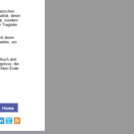
rarischen
lität, deren
gt, sondern
r Tragödie
it deren
hwebte, um
t
Auch dort
gnisse, die
schten Ende