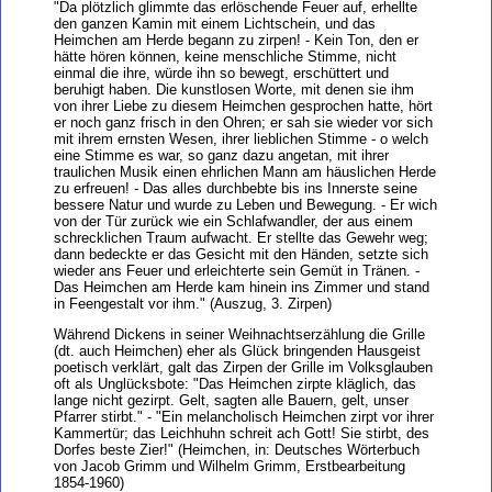
"Da plötzlich glimmte das erlöschende Feuer auf, erhellte
den ganzen Kamin mit einem Lichtschein, und das
Heimchen am Herde begann zu zirpen! - Kein Ton, den er
hätte hören können, keine menschliche Stimme, nicht
einmal die ihre, würde ihn so bewegt, erschüttert und
beruhigt haben. Die kunstlosen Worte, mit denen sie ihm
von ihrer Liebe zu diesem Heimchen gesprochen hatte, hört
er noch ganz frisch in den Ohren; er sah sie wieder vor sich
mit ihrem ernsten Wesen, ihrer lieblichen Stimme - o welch
eine Stimme es war, so ganz dazu angetan, mit ihrer
traulichen Musik einen ehrlichen Mann am häuslichen Herde
zu erfreuen! - Das alles durchbebte bis ins Innerste seine
bessere Natur und wurde zu Leben und Bewegung. - Er wich
von der Tür zurück wie ein Schlafwandler, der aus einem
schrecklichen Traum aufwacht. Er stellte das Gewehr weg;
dann bedeckte er das Gesicht mit den Händen, setzte sich
wieder ans Feuer und erleichterte sein Gemüt in Tränen. -
Das Heimchen am Herde kam hinein ins Zimmer und stand
in Feengestalt vor ihm." (Auszug, 3. Zirpen)
Während Dickens in seiner Weihnachtserzählung die Grille
(dt. auch Heimchen) eher als Glück bringenden Hausgeist
poetisch verklärt, galt das Zirpen der Grille im Volksglauben
oft als Unglücksbote: "Das Heimchen zirpte kläglich, das
lange nicht gezirpt. Gelt, sagten alle Bauern, gelt, unser
Pfarrer stirbt." - "Ein melancholisch Heimchen zirpt vor ihrer
Kammertür; das Leichhuhn schreit ach Gott! Sie stirbt, des
Dorfes beste Zier!" (Heimchen, in: Deutsches Wörterbuch
von Jacob Grimm und Wilhelm Grimm, Erstbearbeitung
1854-1960)