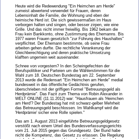
Heute wird die Redewendung "Ein Heimchen am Herde"
zumeist abwertend verwendet für Frauen, deren
Lebensinhalt die Familie, die Wohnung und eben der
heimische Herd ist. Die sich gewissermaßen im Haus
verborgen halten und singen, oder besser zirpen, wie eine
Grille. Und das nicht immer freiwillig. Bis 1962 bekam die
Frau kein Bankkonto, ohne Zustimmung des Ehemanns. Bis
1977 waren Frauen gesetzlich "zur Führung des Haushaltes"
verpflichtet. Der Ehemann bestimmte, ob seine Frau
arbeiten gehen durfte. Die rechtliche Verankerung der
Gleichberechtigung und deren praktische Umsetzung
klafften ungemein weit auseinander.
Schnee von vorgestern? In den Scheingefechten der
Berufspolitiker und Parteien um die Wählerstimmen für die
Wahl zum 18. Deutschen Bundestag am 22. September
2013 wurde die Redensart "Ein Heimchen am Herde" medial
bundesweit in das öffentliche Gedächtnis gerufen,
überschrieben mit der griffigen Formel "Betreuungsgeld als
Herdprämie". Das Fazit zum Thema von Robin Alexander in
WELT ONLINE (11.11.2012) war: "Hausfrauen als 'Heimchen
am Herd'? Der Bundestag hat mit schwarz-gelber Mehrheit
das Betreuungsgeld beschlossen. Im Wahlkampf wird die
'Herdprämie' sicher eine Rolle spielen."
Das am 1. August 2013 eingeführte Betreuungsgeldgesetz
verstößt nach einem Urteil des Bundesverfassungsgerichts
vom 21. Juli 2015 gegen das Grundgesetz. Der Bund habe
nicht die Kompetenz, das Gesetz zu erlassen. Die Regelung