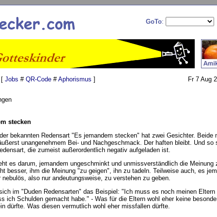
GoTo
:
 [
Jobs
#
QR-Code
#
Aphorismus
]
Fr 7 Aug 
ngen
m stecken
er bekannten Redensart "Es jemandem stecken" hat zwei Gesichter. Beide 
äußerst unangenehmem Bei- und Nachgeschmack. Der haften bleibt. Und so s
edensart, die zumeist außerordentlich negativ aufgeladen ist.
geht es darum, jemandem ungeschminkt und unmissverständlich die Meinung 
cht besser, ihm die Meinung "zu geigen", ihn zu tadeln. Teilweise auch, es 
r nebulös, also nur andeutungsweise, zu verstehen zu geben.
sich im "Duden Redensarten" das Beispiel: "Ich muss es noch meinen Eltern 
ss ich Schulden gemacht habe." - Was für die Eltern wohl eher keine besonde
in dürfte. Was diesen vermutlich wohl eher missfallen dürfte.