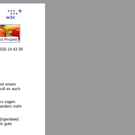
2026 14:43:39
mit einem
oll es auch
zu sagen.
jemandem mehr
(irgendwie)
rs gute