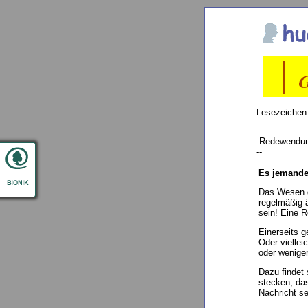
Lesezeichen
Redewendu
--
Es jemande
Das Wesen d
regelmäßig 
sein! Eine R
Einerseits 
Oder viellei
oder wenige
Dazu findet 
stecken, da
Nachricht se