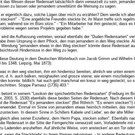
nt das Wesen dieser Redensart tatsächlich darin verwurzelt zu sein, jemande
ssen zu lassen oder jemandem unverblümt die Meinung zu sagen.
er eigentlich dazu, solche Lügen über mich zu erzählen? Dem werde ich aber
stecken!" - "Eine angebliche Freundin steckte ihr, ihr Mann treffe sich regelm
en, während sie im Büro sitze." - "Ein Mitarbeiter hat ihm gesteckt, dass es 
robleme wegen seines Projekts gegeben habe."
 wird die Auffassung vertreten, worauf ebenfalls der "Duden Redensarten" ver
abe ihren Ursprung in dem Pflock, den man jemandem in den Weg steckte. Al
en Wendung "jemandem etwas in den Weg stecken" könnte diese Redensart a
sichtsvoll Hindernisse in den Weg zu legen.
 diese Deutung in dem Deutschen Wörterbuch von Jacob Grimm und Wilhelm 
 bis 1348, Leipzig, Mai 1873):
was in den weg stecken, ihm ein hindernisz bereiten, ähnlich wie unten einem
n, d. h. auch balken, reisighaufen und grosze steine; wie einem miszliebigen
den konnte. bildlich: hat euch gott manchmal ein kreuz in weg gesteckt, so se
eschritten. Stoppe Parnasz (1735) 403."
 betont in seinem "Lexikon der sprichwörtlichen Redensarten" (Freiburg im Br
er, 2003, S. 1530) ebenfalls diese beiden Seiten der Redensart. Nach diesem
d die Redensart "Es jemandem stecken" (Bei Röhrich: "Es einem stecken"!) i
erwendet. Einmal im Sinne von jemandem etwas heimlich mitteilen, das mein
zustecken. In diesem Sinne in Schillers Kabele und Liebe', wo der alte Miller
 gleich alles seiner Exzellenz, dem Herrn Papa, stecken sollen". Ebenfalls na
 die Redensart in der Sitte der Femgerichte verwurzelt sein, Vorladebriefe mit
zu Ladenden anzuheften. Auf ähnliche Weise, vom anstecken' an ein Tor oder
el, seien die Steckbriefe' zu ihrem Namen gekommen. - In anderer Bedeutung