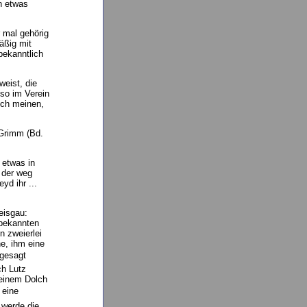
n etwas
 mal gehörig
äßig mit
bekanntlich
weist, die
so im Verein
uch meinen,
Grimm (Bd.
 etwas in
 der weg
yd ihr ...
eisgau:
 bekannten
n zweierlei
e, ihm eine
 gesagt
ch Lutz
 einem Dolch
 eine
 werde die