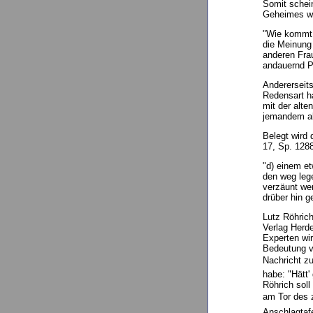
Somit schei
Geheimes wi
"Wie kommt 
die Meinung 
anderen Frau
andauernd P
Andererseits
Redensart h
mit der alt
jemandem ab
Belegt wird
17, Sp. 1288
"d) einem et
den weg lege
verzäunt wer
drüber hin g
Lutz Röhrich
Verlag Herd
Experten wir
Bedeutung v
Nachricht zu
habe: "Hätt'
Röhrich soll
am Tor des 
Anschlagtaf