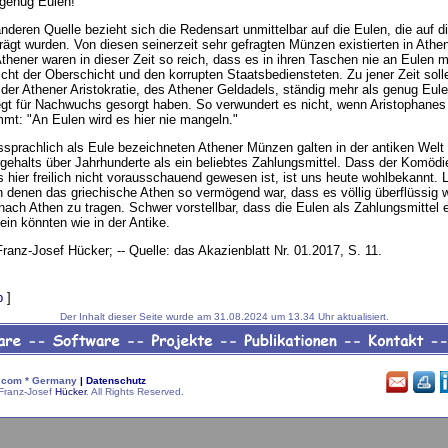
genug Eulen!'
nderen Quelle bezieht sich die Redensart unmittelbar auf die Eulen, die auf d
gt wurden. Von diesen seinerzeit sehr gefragten Münzen existierten in Athe
thener waren in dieser Zeit so reich, dass es in ihren Taschen nie an Eulen 
icht der Oberschicht und den korrupten Staatsbediensteten. Zu jener Zeit soll
der Athener Aristokratie, des Athener Geldadels, ständig mehr als genug Eule
gt für Nachwuchs gesorgt haben. So verwundert es nicht, wenn Aristophane
mt: "An Eulen wird es hier nie mangeln."
sprachlich als Eule bezeichneten Athener Münzen galten in der antiken Welt
gehalts über Jahrhunderte als ein beliebtes Zahlungsmittel. Dass der Komödi
 hier freilich nicht vorausschauend gewesen ist, ist uns heute wohlbekannt. 
in denen das griechische Athen so vermögend war, dass es völlig überflüssig 
ach Athen zu tragen. Schwer vorstellbar, dass die Eulen als Zahlungsmittel e
ein könnten wie in der Antike.
 Franz-Josef Hücker; -- Quelle: das Akazienblatt Nr. 01.2017, S. 11.
p
]
Der Inhalt dieser Seite wurde am 31.08.2024 um 13.34 Uhr aktualisiert.
com * Germany
|
Datenschutz
Franz-Josef
Hücker
. All Rights Reserved.