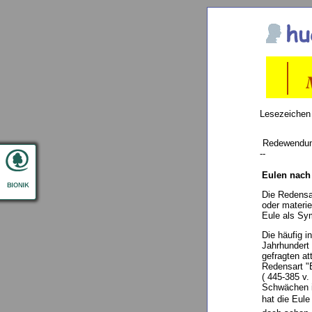
Lesezeichen
Redewendu
--
Eulen nach
Die Redensa
oder materie
Eule als Sym
Die häufig i
Jahrhundert 
gefragten at
Redensart "
( 445-385 v.
Schwächen i
hat die Eul