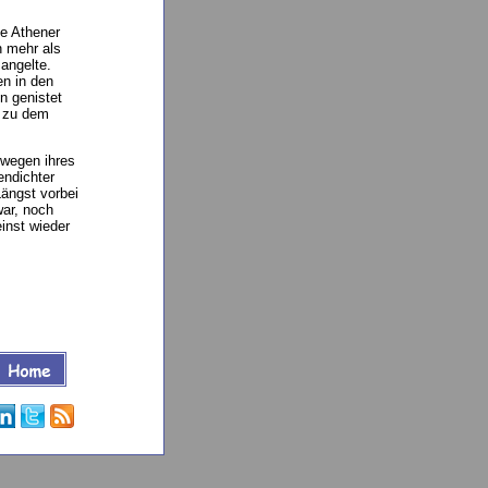
ie Athener
n mehr als
mangelte.
en in den
n genistet
s zu dem
 wegen ihres
endichter
Längst vorbei
war, noch
inst wieder