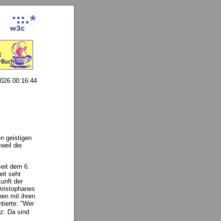
026 00:16:44
n geistigen
weil die
seit dem 6.
eit sehr
unft der
Aristophanes
hen mit ihren
tierte: "Wer
: Da sind