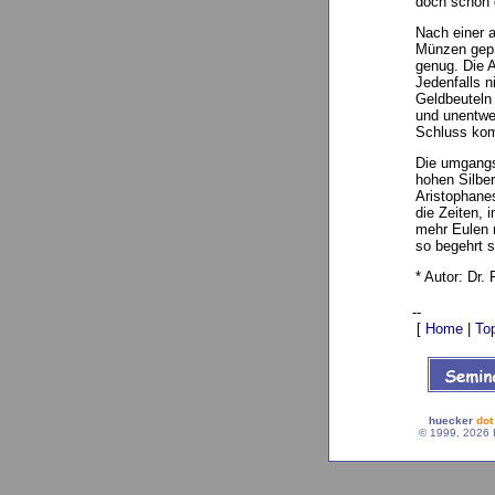
doch schon 
Nach einer a
Münzen geprä
genug. Die A
Jedenfalls n
Geldbeuteln 
und unentwe
Schluss kom
Die umgangs
hohen Silber
Aristophanes
die Zeiten, 
mehr Eulen n
so begehrt s
* Autor: Dr.
--
[
Home
|
To
huecker
dot
© 1999, 2026 