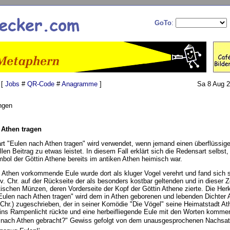
GoTo
:
 [
Jobs
#
QR-Code
#
Anagramme
]
Sa 8 Aug 2
ngen
 Athen tragen
rt "Eulen nach Athen tragen" wird verwendet, wenn jemand einen überflüssige
llen Beitrag zu etwas leistet. In diesem Fall erklärt sich die Redensart selbst, 
bol der Göttin Athene bereits im antiken Athen heimisch war.
n Athen vorkommende Eule wurde dort als kluger Vogel verehrt und fand sich 
v. Chr. auf der Rückseite der als besonders kostbar geltenden und in dieser Z
tischen Münzen, deren Vorderseite der Kopf der Göttin Athene zierte. Die Herk
Eulen nach Athen tragen" wird dem in Athen geborenen und lebenden Dichter 
 Chr.) zugeschrieben, der in seiner Komödie "Die Vögel" seine Heimatstadt At
ns Rampenlicht rückte und eine herbeifliegende Eule mit den Worten kommen
e nach Athen gebracht?" Gewiss gefolgt von dem unausgesprochenen Nachsatz