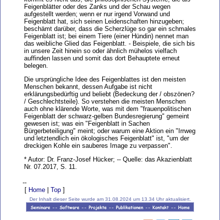
Feigenblätter oder des Zanks und der Schau wegen
aufgestellt werden; wenn er nur irgend Vorwand und
Feigenblatt hat, sich seinen Leidenschaften hinzugeben;
beschämt darüber, dass die Scherzlüge so gar ein schmales
Feigenblatt ist; bei einem Tiere (einer Hündin) nennet man
das weibliche Glied das Feigenblatt. - Beispiele, die sich bis
in unsere Zeit hinein so oder ähnlich mühelos vielfach
auffinden lassen und somit das dort Behauptete erneut
belegen.
Die ursprüngliche Idee des Feigenblattes ist den meisten
Menschen bekannt, dessen Aufgabe ist nicht
erklärungsbedürftig und beliebt (Bedeckung der / obszönen?
/ Geschlechtsteile). So verstehen die meisten Menschen
auch ohne klärende Worte, was mit dem "frauenpolitischen
Feigenblatt der schwarz-gelben Bundesregierung" gemeint
gewesen ist; was ein "Feigenblatt in Sachen
Bürgerbeteiligung" meint; oder warum eine Aktion ein "Irrweg
und letztendlich ein ökologisches Feigenblatt" ist, "um der
dreckigen Kohle ein sauberes Image zu verpassen".
* Autor: Dr. Franz-Josef Hücker; -- Quelle: das Akazienblatt
Nr. 07.2017, S. 11.
--
[
Home
|
Top
]
Der Inhalt dieser Seite wurde am 31.08.2024 um 13.34 Uhr aktualisiert.