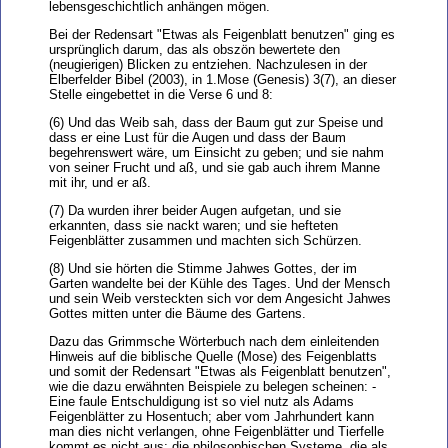
lebensgeschichtlich anhängen mögen.
Bei der Redensart "Etwas als Feigenblatt benutzen" ging es
ursprünglich darum, das als obszön bewertete den
(neugierigen) Blicken zu entziehen. Nachzulesen in der
Elberfelder Bibel (2003), in 1.Mose (Genesis) 3(7), an dieser
Stelle eingebettet in die Verse 6 und 8:
(6) Und das Weib sah, dass der Baum gut zur Speise und
dass er eine Lust für die Augen und dass der Baum
begehrenswert wäre, um Einsicht zu geben; und sie nahm
von seiner Frucht und aß, und sie gab auch ihrem Manne
mit ihr, und er aß.
(7) Da wurden ihrer beider Augen aufgetan, und sie
erkannten, dass sie nackt waren; und sie hefteten
Feigenblätter zusammen und machten sich Schürzen.
(8) Und sie hörten die Stimme Jahwes Gottes, der im
Garten wandelte bei der Kühle des Tages. Und der Mensch
und sein Weib versteckten sich vor dem Angesicht Jahwes
Gottes mitten unter die Bäume des Gartens.
Dazu das Grimmsche Wörterbuch nach dem einleitenden
Hinweis auf die biblische Quelle (Mose) des Feigenblatts
und somit der Redensart "Etwas als Feigenblatt benutzen",
wie die dazu erwähnten Beispiele zu belegen scheinen: -
Eine faule Entschuldigung ist so viel nutz als Adams
Feigenblätter zu Hosentuch; aber vom Jahrhundert kann
man dies nicht verlangen, ohne Feigenblätter und Tierfelle
kommt es nicht aus; die philosophischen Systeme, die als