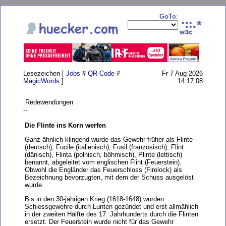
GoTo
:
Lesezeichen [
Jobs
#
QR-Code
#
Fr 7 Aug 2026
MagicWords
]
14:17:08
Redewendungen
--
Die Flinte ins Korn werfen
Ganz ähnlich klingend wurde das Gewehr früher als Flinte
(deutsch), Fucile (italienisch), Fusil (französisch), Flint
(dänisch), Flinta (polnisch, böhmisch), Plinte (lettisch)
benannt, abgeleitet vom englischen Flint (Feuerstein).
Obwohl die Engländer das Feuerschloss (Firelock) als
Bezeichnung bevorzugten, mit dem der Schuss ausgelöst
wurde.
Bis in den 30-jährigen Krieg (1618-1648) wurden
Schiessgewehre durch Lunten gezündet und erst allmählich
in der zweiten Hälfte des 17. Jahrhunderts durch die Flinten
ersetzt. Der Feuerstein wurde nicht für das Gewehr