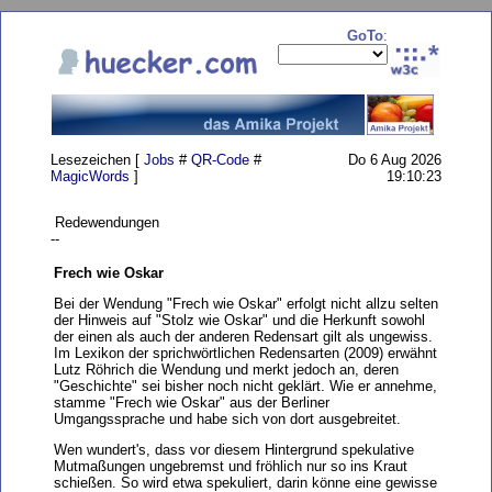
GoTo
:
Lesezeichen [
Jobs
#
QR-Code
#
Do 6 Aug 2026
MagicWords
]
19:10:23
Redewendungen
--
Frech wie Oskar
Bei der Wendung "Frech wie Oskar" erfolgt nicht allzu selten
der Hinweis auf "Stolz wie Oskar" und die Herkunft sowohl
der einen als auch der anderen Redensart gilt als ungewiss.
Im Lexikon der sprichwörtlichen Redensarten (2009) erwähnt
Lutz Röhrich die Wendung und merkt jedoch an, deren
"Geschichte" sei bisher noch nicht geklärt. Wie er annehme,
stamme "Frech wie Oskar" aus der Berliner
Umgangssprache und habe sich von dort ausgebreitet.
Wen wundert's, dass vor diesem Hintergrund spekulative
Mutmaßungen ungebremst und fröhlich nur so ins Kraut
schießen. So wird etwa spekuliert, darin könne eine gewisse