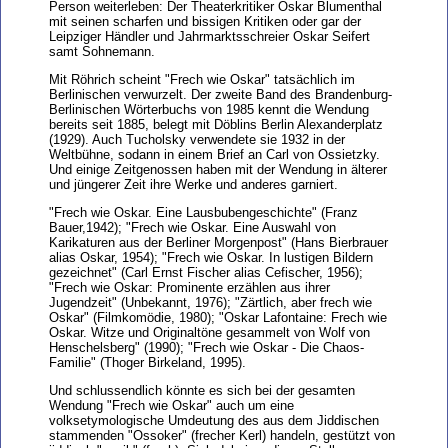
Person weiterleben: Der Theaterkritiker Oskar Blumenthal
mit seinen scharfen und bissigen Kritiken oder gar der
Leipziger Händler und Jahrmarktsschreier Oskar Seifert
samt Sohnemann.
Mit Röhrich scheint "Frech wie Oskar" tatsächlich im
Berlinischen verwurzelt. Der zweite Band des Brandenburg-
Berlinischen Wörterbuchs von 1985 kennt die Wendung
bereits seit 1885, belegt mit Döblins Berlin Alexanderplatz
(1929). Auch Tucholsky verwendete sie 1932 in der
Weltbühne, sodann in einem Brief an Carl von Ossietzky.
Und einige Zeitgenossen haben mit der Wendung in älterer
und jüngerer Zeit ihre Werke und anderes garniert.
"Frech wie Oskar. Eine Lausbubengeschichte" (Franz
Bauer,1942); "Frech wie Oskar. Eine Auswahl von
Karikaturen aus der Berliner Morgenpost" (Hans Bierbrauer
alias Oskar, 1954); "Frech wie Oskar. In lustigen Bildern
gezeichnet" (Carl Ernst Fischer alias Cefischer, 1956);
"Frech wie Oskar: Prominente erzählen aus ihrer
Jugendzeit" (Unbekannt, 1976); "Zärtlich, aber frech wie
Oskar" (Filmkomödie, 1980); "Oskar Lafontaine: Frech wie
Oskar. Witze und Originaltöne gesammelt von Wolf von
Henschelsberg" (1990); "Frech wie Oskar - Die Chaos-
Familie" (Thoger Birkeland, 1995).
Und schlussendlich könnte es sich bei der gesamten
Wendung "Frech wie Oskar" auch um eine
volksetymologische Umdeutung des aus dem Jiddischen
stammenden "Ossoker" (frecher Kerl) handeln, gestützt von