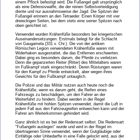
einem Pflock befestigt wird. Die Fußangel galt ursprünglich
als eine Defensivwaffe, die der reinen Selbstverteidigung
diente und nur ausnahmsweise der Jagd. Die Spitzen der
Fußangel erinnern an den Tetraeder. Einen Körper mit vier
dreieckigen Seiten, bei dem stets eine seiner Spitzen nach
oben gerichtet ist.
Verwendet wurden Krähenfüße besonders bei kriegerischen
Auseinandersetzungen. Erstmals belegt für die Schlacht
von Gaugamela (331 v. Chr.). Die von der antiken
Römischen Legion verwendeten Krähenfüße waren mit
Widerhaken ausgestattet, die das Entfernen erschwerten.
Dabei ging es besonders darum, die Pferde zu verletzen.
Denn die gepanzerten Reiter (Ritter) des Mittelalters waren
im Fußkampf stark eingeschränkt. Deren Rüstungen waren
für den Kampf zu Pferde entwickelt, aber wegen ihres
Gewichts für den Fußkampf untauglich.
Die Polizei und das Militär nutzen auch heute noch die
Krähenfüße, wenn es darum geht, die Reifen eines
Fahrzeugs zu beschädigen, um den Fahrer an der
Weiterfahrt zu hindern. Dabei werden in der Regel
Krähenfüße mit hohlen Spitzen verwendet, damit die Luft in
jedem Fall aus den Fahrzeugreifen entweichen kann und der
Fahrer am Weiterkommen gehindert wird.
Ganz ähnlich ist es bei der Redensart selbst. Die Redensart
"Fußangeln auslegen" wurde und wird in der Regel im
übertragenen Sinne verwendet, wenn der Gutgläubige oder
Einfältige oder Unbedarfte in eine Falle gelockt wird, aus der