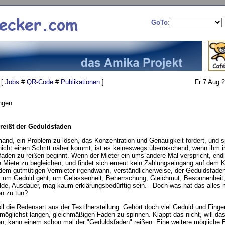
GoTo
:
 [
Jobs
#
QR-Code
#
Publikationen
]
Fr 7 Aug 
ngen
eißt der Geduldsfaden
and, ein Problem zu lösen, das Konzentration und Genauigkeit fordert, und s
nicht einen Schritt näher kommt, ist es keineswegs überraschend, wenn ihm 
aden zu reißen beginnt. Wenn der Mieter ein ums andere Mal verspricht, endl
 Miete zu begleichen, und findet sich erneut kein Zahlungseingang auf dem K
 dem gutmütigen Vermieter irgendwann, verständlicherweise, der Geduldsfaden
r um Geduld geht, um Gelassenheit, Beherrschung, Gleichmut, Besonnenheit
lde, Ausdauer, mag kaum erklärungsbedürftig sein. - Doch was hat das alles 
n zu tun?
 die Redensart aus der Textilherstellung. Gehört doch viel Geduld und Fingerf
möglichst langen, gleichmäßigen Faden zu spinnen. Klappt das nicht, will das
en, kann einem schon mal der "Geduldsfaden" reißen. Eine weitere mögliche E