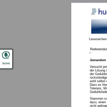
Lesezeichen
Redewendu
--
Jemandem r
Versucht jem
der Lösung 
der Geduldsf
rückständige
wohl selbst
Dass es hie
Toleranz, Mi
Geduldsfade
Stammen soll
dazu, einen 
nicht geling