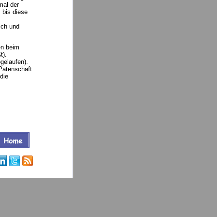
mal der
 bis diese
ich und
en beim
t).
bgelaufen).
 Patenschaft
die