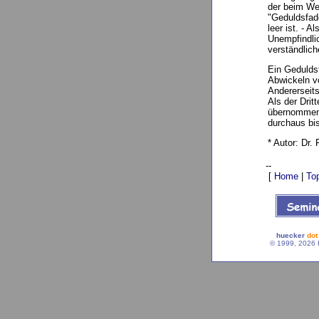
der beim We
"Geduldsfade
leer ist. - 
Unempfindlic
verständlich
Ein Geduldsf
Abwickeln vo
Andererseits
Als der Drit
übernommen h
durchaus bi
* Autor: Dr.
--
[
Home
|
To
huecker
dot
© 1999, 2026 