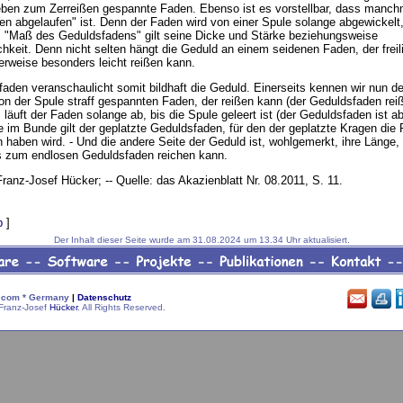
ben zum Zerreißen gespannte Faden. Ebenso ist es vorstellbar, dass manch
n abgelaufen" ist. Denn der Faden wird von einer Spule solange abgewickelt,
Als "Maß des Geduldsfadens" gilt seine Dicke und Stärke beziehungsweise
hkeit. Denn nicht selten hängt die Geduld an einem seidenen Faden, der freil
erweise besonders leicht reißen kann.
aden veranschaulicht somit bildhaft die Geduld. Einerseits kennen wir nun d
n der Spule straff gespannten Faden, der reißen kann (der Geduldsfaden reiß
 läuft der Faden solange ab, bis die Spule geleert ist (der Geduldsfaden ist a
te im Bunde gilt der geplatzte Geduldsfaden, für den der geplatzte Kragen die
aben wird. - Und die andere Seite der Geduld ist, wohlgemerkt, ihre Länge, 
s zum endlosen Geduldsfaden reichen kann.
 Franz-Josef Hücker; -- Quelle: das Akazienblatt Nr. 08.2011, S. 11.
p
]
Der Inhalt dieser Seite wurde am 31.08.2024 um 13.34 Uhr aktualisiert.
com * Germany
|
Datenschutz
Franz-Josef
Hücker
. All Rights Reserved.