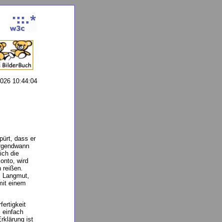
2026 10:44:04
pürt, dass er
irgendwann
ich die
onto, wird
 reißen.
, Langmut,
mit einem
ertigkeit
 einfach
rklärung ist