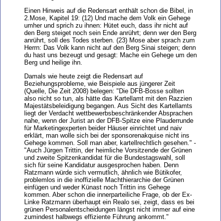
Einen Hinweis auf die Redensart enthält schon die Bibel, in
2.Mose, Kapitel 19: (12) Und mache dem Volk ein Gehege
umher und sprich zu ihnen: Hütet euch, dass ihr nicht auf
den Berg steiget noch sein Ende anrührt; denn wer den Berg
anrührt, soll des Todes sterben. (23) Mose aber sprach zum
Herrn: Das Volk kann nicht auf den Berg Sinai steigen; denn
du hast uns bezeugt und gesagt: Mache ein Gehege um den
Berg und heilige ihn.
Damals wie heute zeigt die Redensart auf
Beziehungsprobleme, wie Beispiele aus jüngerer Zeit
(Quelle, Die Zeit 2008) belegen: "Die DFB-Bosse sollten
also nicht so tun, als hätte das Kartellamt mit den Razzien
Majestätsbeleidigung begangen. Aus Sicht des Kartellamts
liegt der Verdacht wettbewerbsbeschränkender Absprachen
nahe, wenn der Jurist an der DFB-Spitze eine Plauderrunde
für Marketingexperten beider Häuser einrichtet und naiv
erklärt, man wolle sich bei der sponsorenakquise nicht ins
Gehege kommen. Soll man aber, kartellrechtlich gesehen." -
"Auch Jürgen Trittin, der heimliche Vorsitzende der Grünen
und zweite Spitzenkandidat für die Bundestagswahl, soll
sich für seine Kandidatur ausgesprochen haben. Denn
Ratzmann würde sich vermutlich, ähnlich wie Bütikofer,
problemlos in die inoffizielle Machthierarchie der Grünen
einfügen und weder Künast noch Trittin ins Gehege
kommen. Aber schon die innerparteiliche Frage, ob der Ex-
Linke Ratzmann überhaupt ein Realo sei, zeigt, dass es bei
grünen Personalentscheidungen längst nicht immer auf eine
zumindest halbwegs effiziente Führung ankommt."