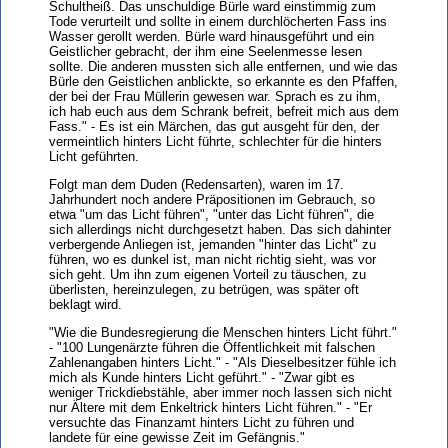
Schultheiß. Das unschuldige Bürle ward einstimmig zum
Tode verurteilt und sollte in einem durchlöcherten Fass ins
Wasser gerollt werden. Bürle ward hinausgeführt und ein
Geistlicher gebracht, der ihm eine Seelenmesse lesen
sollte. Die anderen mussten sich alle entfernen, und wie das
Bürle den Geistlichen anblickte, so erkannte es den Pfaffen,
der bei der Frau Müllerin gewesen war. Sprach es zu ihm,
ich hab euch aus dem Schrank befreit, befreit mich aus dem
Fass." - Es ist ein Märchen, das gut ausgeht für den, der
vermeintlich hinters Licht führte, schlechter für die hinters
Licht geführten.
Folgt man dem Duden (Redensarten), waren im 17.
Jahrhundert noch andere Präpositionen im Gebrauch, so
etwa "um das Licht führen", "unter das Licht führen", die
sich allerdings nicht durchgesetzt haben. Das sich dahinter
verbergende Anliegen ist, jemanden "hinter das Licht" zu
führen, wo es dunkel ist, man nicht richtig sieht, was vor
sich geht. Um ihn zum eigenen Vorteil zu täuschen, zu
überlisten, hereinzulegen, zu betrügen, was später oft
beklagt wird.
"Wie die Bundesregierung die Menschen hinters Licht führt."
- "100 Lungenärzte führen die Öffentlichkeit mit falschen
Zahlenangaben hinters Licht." - "Als Dieselbesitzer fühle ich
mich als Kunde hinters Licht geführt." - "Zwar gibt es
weniger Trickdiebstähle, aber immer noch lassen sich nicht
nur Ältere mit dem Enkeltrick hinters Licht führen." - "Er
versuchte das Finanzamt hinters Licht zu führen und
landete für eine gewisse Zeit im Gefängnis."