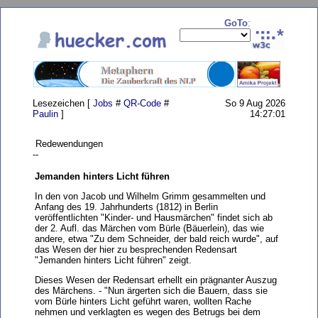
GoTo
:
Lesezeichen [
Jobs
#
QR-Code
#
So 9 Aug 2026
Paulin
]
14:27:01
Redewendungen
--
Jemanden hinters Licht führen
In den von Jacob und Wilhelm Grimm gesammelten und
Anfang des 19. Jahrhunderts (1812) in Berlin
veröffentlichten "Kinder- und Hausmärchen" findet sich ab
der 2. Aufl. das Märchen vom Bürle (Bäuerlein), das wie
andere, etwa "Zu dem Schneider, der bald reich wurde", auf
das Wesen der hier zu besprechenden Redensart
"Jemanden hinters Licht führen" zeigt.
Dieses Wesen der Redensart erhellt ein prägnanter Auszug
des Märchens. - "Nun ärgerten sich die Bauern, dass sie
vom Bürle hinters Licht geführt waren, wollten Rache
nehmen und verklagten es wegen des Betrugs bei dem