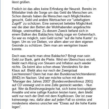
lässt grüßen.
Freilich ist das alles keine Erfindung der Neuzeit. Bereits im
Mittelalter trieb die Sorge um das Geld die Menschen um.
Schon damals haben die Menschen nach Möglichkeiten
gesucht, Geld und andere Wertsachen vor "unbefugtem
Zugriff" zu schützen. Eine seinerzeit beliebte Möglichkeit
war die über den Betten der Wohlhabenden angebrachte
Ablage, uneinsehbar. Zu diesem Zweck befand sich in
einem Balken des Baldachins häufig sogar ein Geheimfach.
So war es möglich, sein Geld sicher "auf die hohe Kante" zu
legen. Um es vor Dieben, vor allem aber vor dem eigenen
Gesinde zu schützen. Dem man am wenigsten trauen
konnte.
Doch was macht man ohne Baldachin? Bringt man sein
Geld zur Bank, geht die Pleite. Wird ein Überschuss erzielt,
bleibt nach Abzug von Steuern und Inflation auch wieder
nichts. Da keimt also schon etwas Verständnis für den
Klaus auf. Bleibt also nur noch der Zwergstaat
Liechtenstein? Dann hat man den Bundesnachrichtendienst
(BND) im Nacken. Und wer möchte schon mit dem
"Manager des Jahres 2003" (Bundesverdienstkreuz 2001)
auf CD verewigt und in eine Zelle gesteckt werden. - Nun
gut: Wer da Berührungsängste hat, sich keine kostspieligen
Anwälte und eine saftige Kaution leisten kann, dem bleibt
wohl nur noch der Dreh mit dem Kopfkissen. Der ist zwar
keineswegs neu, dafür aber auf jeden Fall so sinnlos und
mindestens ebenso unsicher wie "Etwas auf die hohe Kante
legen".