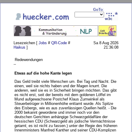
GoTo
:
Lesezeichen [
Jobs
#
QR-Code
#
Sa 8 Aug 2026
Haikus
]
21:36:08
Redewendungen
--
Etwas auf die hohe Kante legen
Das Geld treibt viele Menschen um. Bei Tag und Nacht. Die
einen, weil sie nichts haben und der Magen knurrt. Die
anderen, weil sie es in Sicherheit bringen möchten. Das gibt
es nicht erst, seit der bereits mit dem goldenen Löffel im
Mund aufgewachsene Postchef Klaus Zumwinkel als
Steuerbetrüger in Millionenhöhe enttarnt wurde. Als Spitze
des Eisbergs, wie es aus zuverlässigen Quellen heißt. - Die
2000 bekannt gewordene und immer noch vor den
deutschen Gerichten anhängige Schwarzgeldaffäre der
hessischen CDU (Schwarzgeld als jüdische Vermächtnisse
getarnt; es ist nicht zu fassen.) unter der Regie des früheren
Innenministers Manfred Kanther und seiner CDU-Komplizen