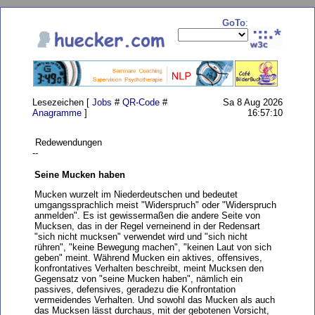
GoTo
:
Lesezeichen [
Jobs
#
QR-Code
#
Sa 8 Aug 2026
Anagramme
]
16:57:10
Redewendungen
--
Seine Mucken haben
Mucken wurzelt im Niederdeutschen und bedeutet
umgangssprachlich meist "Widerspruch" oder "Widerspruch
anmelden". Es ist gewissermaßen die andere Seite von
Mucksen, das in der Regel verneinend in der Redensart
"sich nicht mucksen" verwendet wird und "sich nicht
rühren", "keine Bewegung machen", "keinen Laut von sich
geben" meint. Während Mucken ein aktives, offensives,
konfrontatives Verhalten beschreibt, meint Mucksen den
Gegensatz von "seine Mucken haben", nämlich ein
passives, defensives, geradezu die Konfrontation
vermeidendes Verhalten. Und sowohl das Mucken als auch
das Mucksen lässt durchaus, mit der gebotenen Vorsicht,