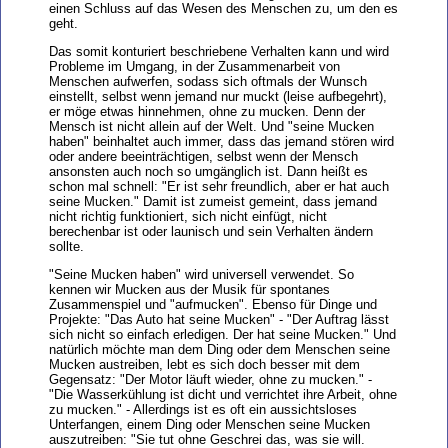
einen Schluss auf das Wesen des Menschen zu, um den es
geht.
Das somit konturiert beschriebene Verhalten kann und wird
Probleme im Umgang, in der Zusammenarbeit von
Menschen aufwerfen, sodass sich oftmals der Wunsch
einstellt, selbst wenn jemand nur muckt (leise aufbegehrt),
er möge etwas hinnehmen, ohne zu mucken. Denn der
Mensch ist nicht allein auf der Welt. Und "seine Mucken
haben" beinhaltet auch immer, dass das jemand stören wird
oder andere beeinträchtigen, selbst wenn der Mensch
ansonsten auch noch so umgänglich ist. Dann heißt es
schon mal schnell: "Er ist sehr freundlich, aber er hat auch
seine Mucken." Damit ist zumeist gemeint, dass jemand
nicht richtig funktioniert, sich nicht einfügt, nicht
berechenbar ist oder launisch und sein Verhalten ändern
sollte.
"Seine Mucken haben" wird universell verwendet. So
kennen wir Mucken aus der Musik für spontanes
Zusammenspiel und "aufmucken". Ebenso für Dinge und
Projekte: "Das Auto hat seine Mucken" - "Der Auftrag lässt
sich nicht so einfach erledigen. Der hat seine Mucken." Und
natürlich möchte man dem Ding oder dem Menschen seine
Mucken austreiben, lebt es sich doch besser mit dem
Gegensatz: "Der Motor läuft wieder, ohne zu mucken." -
"Die Wasserkühlung ist dicht und verrichtet ihre Arbeit, ohne
zu mucken." - Allerdings ist es oft ein aussichtsloses
Unterfangen, einem Ding oder Menschen seine Mucken
auszutreiben: "Sie tut ohne Geschrei das, was sie will.