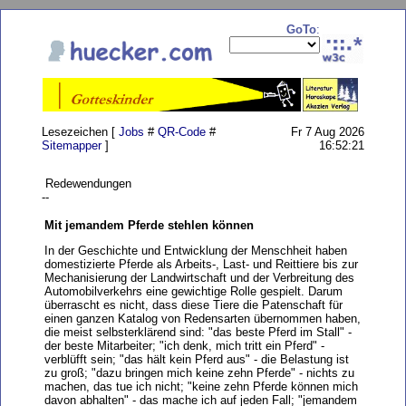
GoTo
:
Lesezeichen [
Jobs
#
QR-Code
#
Fr 7 Aug 2026
Sitemapper
]
16:52:21
Redewendungen
--
Mit jemandem Pferde stehlen können
In der Geschichte und Entwicklung der Menschheit haben
domestizierte Pferde als Arbeits-, Last- und Reittiere bis zur
Mechanisierung der Landwirtschaft und der Verbreitung des
Automobilverkehrs eine gewichtige Rolle gespielt. Darum
überrascht es nicht, dass diese Tiere die Patenschaft für
einen ganzen Katalog von Redensarten übernommen haben,
die meist selbsterklärend sind: "das beste Pferd im Stall" -
der beste Mitarbeiter; "ich denk, mich tritt ein Pferd" -
verblüfft sein; "das hält kein Pferd aus" - die Belastung ist
zu groß; "dazu bringen mich keine zehn Pferde" - nichts zu
machen, das tue ich nicht; "keine zehn Pferde können mich
davon abhalten" - das mache ich auf jeden Fall; "jemandem