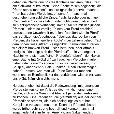
gehen die Pferde durch" - die Kontrolle verlieren; "das Pferd
am Schwanz aufzäumen" - eine Sache falsch beginnen; "die
Pferde scheu machen" - andere (grundlos) nervös machen;
"man hat schon Pferde kotzen sehen" - manchmal
geschehen unglaubliche Dinge; "aufs falsche oder richtige
Pferd setzen" - etwas falsch oder richtig einschätzen und
sich entsprechend verhalten; "immer sachte mit den jungen
Pferden" - nicht so voreilig; "einen vom Pferd erzählen" -
bewusst eine Unwahrheit erzählen; "arbeiten wie ein Pferd" -
das schätzen die Arbeitgeber; "überlass das Denken den
Pferden, die haben größere Köpfe" - bei Lehrern beliebt; "auf
dem hohen Ross sitzen" - eingebildet; "jemandem zureden
wie einem kranken Pferd" - sich bemühen, aber oftmals
erfolglos; "da zeigt sich der Pferdefuß" - ein verborgener
Nachteil wird sichtbar; "einen Pferdefuß haben" - der Haken
einer Sache tritt (plötzlich) zu Tage; "ein Pferdchen laufen
haben oder lassen" - andere für sich arbeiten lassen, zum
Beispiel, aber nicht nur als Zuhälter; "einen Pferdemagen
haben" - essen, was man will; "eine Rosskur machen" -
wenn unsere Berufspolitiker das verkünden, wissen wir, was
uns blüht. Nämlich nichts mehr.
Herauszuheben ist dabei die Redewendung "mit jemandem
Pferde stehlen können". Ist es doch wirklich eine feine
Sache, sich ohne Wenn und Aber auf jemanden verlassen
zu können. Eine Redensart, die (vermutlich) aus der Zeit der
Pferdediebe stammt, die sich bedingungslos auf ihre
Komplizen verlassen mussten. Denn der Pferdediebstahl
wurde früher sehr streng bestraft und konnte manchmal
sogar, jedenfalls im fernen Amerika, am Galgen enden.