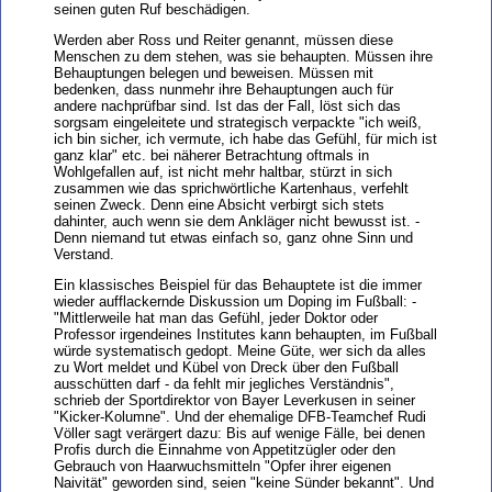
seinen guten Ruf beschädigen.
Werden aber Ross und Reiter genannt, müssen diese
Menschen zu dem stehen, was sie behaupten. Müssen ihre
Behauptungen belegen und beweisen. Müssen mit
bedenken, dass nunmehr ihre Behauptungen auch für
andere nachprüfbar sind. Ist das der Fall, löst sich das
sorgsam eingeleitete und strategisch verpackte "ich weiß,
ich bin sicher, ich vermute, ich habe das Gefühl, für mich ist
ganz klar" etc. bei näherer Betrachtung oftmals in
Wohlgefallen auf, ist nicht mehr haltbar, stürzt in sich
zusammen wie das sprichwörtliche Kartenhaus, verfehlt
seinen Zweck. Denn eine Absicht verbirgt sich stets
dahinter, auch wenn sie dem Ankläger nicht bewusst ist. -
Denn niemand tut etwas einfach so, ganz ohne Sinn und
Verstand.
Ein klassisches Beispiel für das Behauptete ist die immer
wieder aufflackernde Diskussion um Doping im Fußball: -
"Mittlerweile hat man das Gefühl, jeder Doktor oder
Professor irgendeines Institutes kann behaupten, im Fußball
würde systematisch gedopt. Meine Güte, wer sich da alles
zu Wort meldet und Kübel von Dreck über den Fußball
ausschütten darf - da fehlt mir jegliches Verständnis",
schrieb der Sportdirektor von Bayer Leverkusen in seiner
"Kicker-Kolumne". Und der ehemalige DFB-Teamchef Rudi
Völler sagt verärgert dazu: Bis auf wenige Fälle, bei denen
Profis durch die Einnahme von Appetitzügler oder den
Gebrauch von Haarwuchsmitteln "Opfer ihrer eigenen
Naivität" geworden sind, seien "keine Sünder bekannt". Und