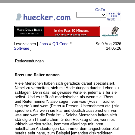
GoTo
:
Lesezeichen [
Jobs
#
QR-Code
#
So 9 Aug 2026
Software
]
14:05:26
Redewendungen
--
Ross und Reiter nennen
Viele Menschen haben sich geradezu darauf spezialisiert,
Nebel zu verbreiten, sich mit Andeutungen durchs Leben zu
schlagen. Denn das hat gewisse Vorteile, jedenfalls für sie
selbst. Und es trifft oft mörderischer, als wenn sie "Ross
und Reiter nennen", also sagen, von was (Ross = Sache,
Ding etc.) und wem (Reiter = Person, Unternehmen etc.) sie
sprechen. Als wenn sie klar und deutlich aussprechen, von
was und wem die Rede ist. - Solche Menschen halten sich
ständig ein Hintertürchen für den Rückzug offen, wenn es
kritisch werden sollte, kommen allerdings mit ihren
nebelhaften Andeutungen fast immer dem angestrebten Ziel
bereits sehr nahe, zum Beispiel jemanden diskreditieren,