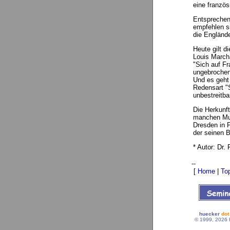
eine französ
Entsprechen
empfehlen s
die Engländ
Heute gilt 
Louis March
"Sich auf F
ungebrochen
Und es geht
Redensart "
unbestreitba
Die Herkunf
manchen Mus
Dresden in P
der seinen 
* Autor: Dr.
--
[
Home
|
To
huecker
dot
© 1999, 2026 