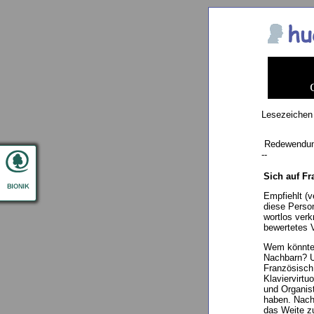
Lesezeichen
Redewendu
--
Sich auf F
Empfiehlt (v
diese Perso
wortlos ver
bewertetes 
Wem könnte 
Nachbarn? Un
Französisch
Klaviervirt
und Organis
haben. Nach
das Weite zu