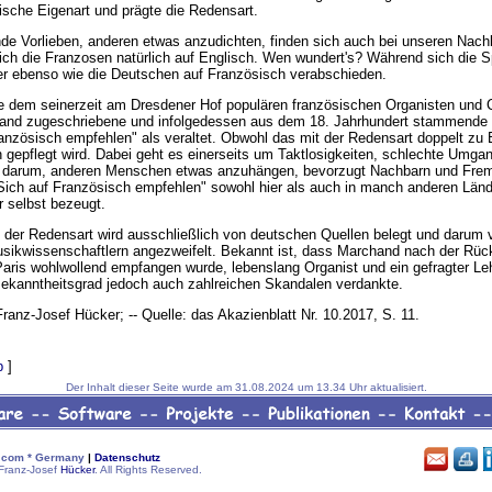
ische Eigenart und prägte die Redensart.
de Vorlieben, anderen etwas anzudichten, finden sich auch bei unseren Nach
ich die Franzosen natürlich auf Englisch. Wen wundert's? Während sich die S
er ebenso wie die Deutschen auf Französisch verabschieden.
die dem seinerzeit am Dresdener Hof populären französischen Organisten und
and zugeschriebene und infolgedessen aus dem 18. Jahrhundert stammende
ranzösisch empfehlen" als veraltet. Obwohl das mit der Redensart doppelt zu
 gepflegt wird. Dabei geht es einerseits um Taktlosigkeiten, schlechte Umga
 darum, anderen Menschen etwas anzuhängen, bevorzugt Nachbarn und Frem
Sich auf Französisch empfehlen" sowohl hier als auch in manch anderen Län
r selbst bezeugt.
t der Redensart wird ausschließlich von deutschen Quellen belegt und darum 
ikwissenschaftlern angezweifelt. Bekannt ist, dass Marchand nach der Rüc
aris wohlwollend empfangen wurde, lebenslang Organist und ein gefragter Leh
Bekanntheitsgrad jedoch auch zahlreichen Skandalen verdankte.
 Franz-Josef Hücker; -- Quelle: das Akazienblatt Nr. 10.2017, S. 11.
p
]
Der Inhalt dieser Seite wurde am 31.08.2024 um 13.34 Uhr aktualisiert.
com * Germany
|
Datenschutz
Franz-Josef
Hücker
. All Rights Reserved.