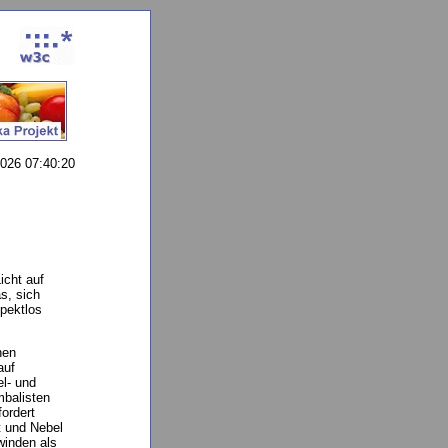
026 07:40:20
icht auf
s, sich
pektlos
hen
auf
l- und
mbalisten
ordert
t und Nebel
winden als