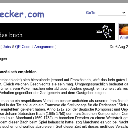
GoTo
:
 [
Jobs
#
QR-Code
#
Anagramme
]
Do 6 Aug 2
ngen
ranzösisch empfehlen
erabschiedet) sich hierzulande jemand auf Französisch, wirft das kein gutes L
n. Gleich welchen Geschlechts sie sein mag. Umgangssprachlich bedeutet da
krümeln, vom Acker machen oder abhauen. Anders gesagt, ein zumeist als res
Verhalten gegenüber der Gastgeberin und dem Gastgeber zeigen.
man so ein respektloses Verhalten besser andichten als unseren französisc
d in der Tat soll auch ein Franzose die Steilvorlage für die Redensart "Sich 
 empfehlen" geliefert haben. Anno 1717 soll der deutsche Komponist und Orge
uose Johann Sebastian Bach (1685-1750) den französischen Komponisten, Ce
ten Louis Marchand (1669-1732) im barocken Dresden zu einem Wettstreit gef
dem dieser Bach beim Spiel belauscht hatte, zog Marchand es vor, bei Nach
 suchen und wortlos abzureisen. Seit dieser Zeit gilt dieses grußlose Versch