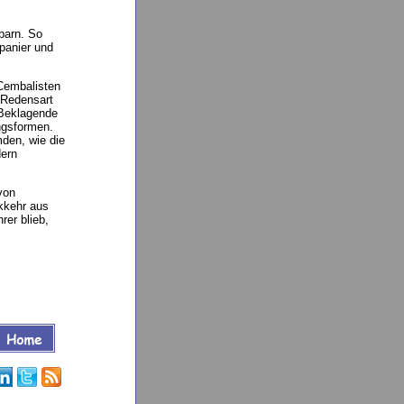
barn. So
panier und
 Cembalisten
 Redensart
 Beklagende
ngsformen.
den, wie die
dern
von
kkehr aus
rer blieb,