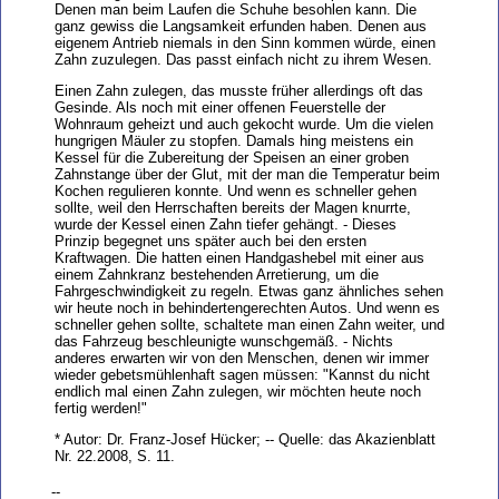
Denen man beim Laufen die Schuhe besohlen kann. Die
ganz gewiss die Langsamkeit erfunden haben. Denen aus
eigenem Antrieb niemals in den Sinn kommen würde, einen
Zahn zuzulegen. Das passt einfach nicht zu ihrem Wesen.
Einen Zahn zulegen, das musste früher allerdings oft das
Gesinde. Als noch mit einer offenen Feuerstelle der
Wohnraum geheizt und auch gekocht wurde. Um die vielen
hungrigen Mäuler zu stopfen. Damals hing meistens ein
Kessel für die Zubereitung der Speisen an einer groben
Zahnstange über der Glut, mit der man die Temperatur beim
Kochen regulieren konnte. Und wenn es schneller gehen
sollte, weil den Herrschaften bereits der Magen knurrte,
wurde der Kessel einen Zahn tiefer gehängt. - Dieses
Prinzip begegnet uns später auch bei den ersten
Kraftwagen. Die hatten einen Handgashebel mit einer aus
einem Zahnkranz bestehenden Arretierung, um die
Fahrgeschwindigkeit zu regeln. Etwas ganz ähnliches sehen
wir heute noch in behindertengerechten Autos. Und wenn es
schneller gehen sollte, schaltete man einen Zahn weiter, und
das Fahrzeug beschleunigte wunschgemäß. - Nichts
anderes erwarten wir von den Menschen, denen wir immer
wieder gebetsmühlenhaft sagen müssen: "Kannst du nicht
endlich mal einen Zahn zulegen, wir möchten heute noch
fertig werden!"
* Autor: Dr. Franz-Josef Hücker; -- Quelle: das Akazienblatt
Nr. 22.2008, S. 11.
--