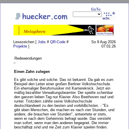
GoTo
:
Lesezeichen [
Jobs
#
QR-Code
#
So 9 Aug 2026
Projekte
]
07:01:26
Redewendungen
--
Einen Zahn zulegen
Es gibt solche und solche. Das ist bekannt. Da gab es zum
Beispiel den Leiter einer großen Berliner Volkshochschule.
Ein ehemaliger Berufsmusiker mit Karriereknick. Jetzt ein
mäßig bezahlter Verwaltungsbeamter. Der spielte scheinbar
den ganzen lieben Tag nur Klavier. Also Beethoven rauf und
runter. Trotzdem zählte seine Volkshochschule
deutschlandweit zu den besten und vorbildlichsten. - "Es
gibt eben Menschen, die machen es nach vier Stunden, und
andere, die brauchen vier Stunden", antwortete er stets,
wenn er nach dem Geheimnis befragt wurde. Das versteht
man sofort, wenn man den anderen begegnet. Die immer
beschäftigt sind und nie Zeit zum Klavier spielen finden.