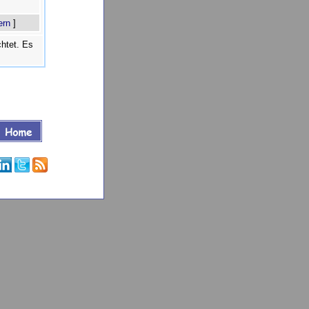
ern
]
htet. Es