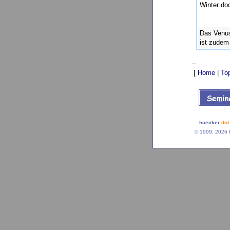
Winter do
Das Venus
ist zudem
--
[
Home
|
To
huecker
dot
© 1999, 2026 