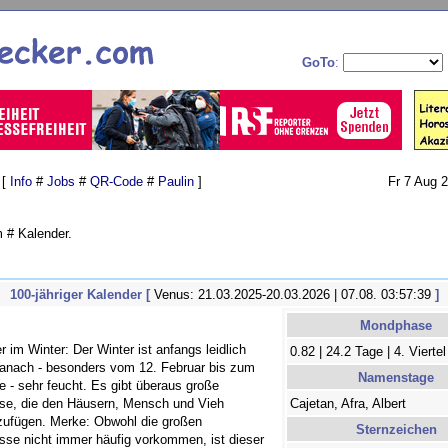
GoTo
:
 [
Info
#
Jobs
#
QR-Code
#
Paulin
]
Fr 7 Aug 
 # Kalender.
100-jähriger Kalender [
Venus: 21.03.2025-20.03.2026 | 07.08. 03:57:39
]
Mondphase
 im Winter: Der Winter ist anfangs leidlich
0.82 | 24.2 Tage | 4. Viertel
danach - besonders vom 12. Februar bis zum
Namenstage
e - sehr feucht. Es gibt überaus große
e, die den Häusern, Mensch und Vieh
Cajetan, Afra, Albert
ufügen. Merke: Obwohl die großen
Sternzeichen
se nicht immer häufig vorkommen, ist dieser