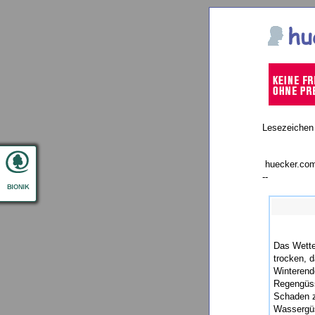
Lesezeichen
huecker.com
--
Das Wetter
trocken, 
Winterend
Regengüss
Schaden z
Wassergüs