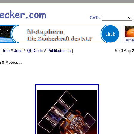
GoTo
:
 [
Info
#
Jobs
#
QR-Code
#
Publikationen
]
So 9 Aug 2
 # Meteosat.