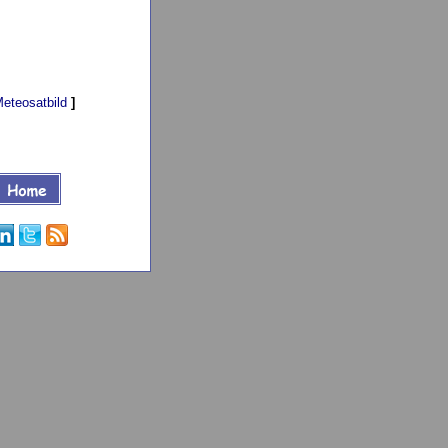
eteosatbild
]