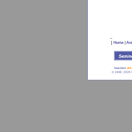
--
[
Home
|
An
huecker
dot
© 1999, 2026 