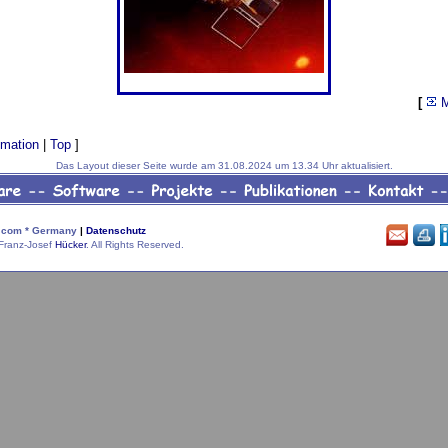
[
M
imation
|
Top
]
Das Layout dieser Seite wurde am 31.08.2024 um 13.34 Uhr aktualisiert.
com * Germany
|
Datenschutz
Franz-Josef
Hücker
. All Rights Reserved.