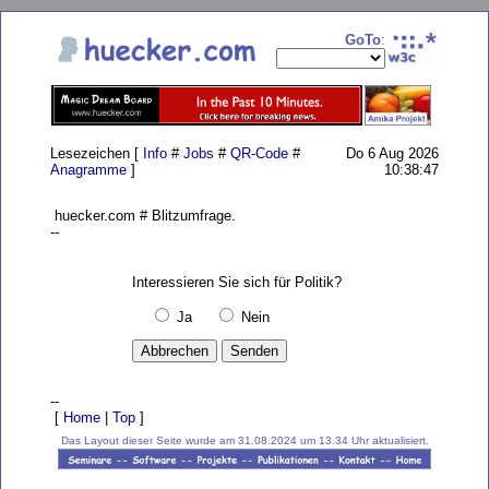
GoTo
:
Lesezeichen [
Info
#
Jobs
#
QR-Code
#
Do 6 Aug 2026
Anagramme
]
10:38:47
huecker.com # Blitzumfrage.
--
Interessieren Sie sich für Politik?
Ja
Nein
--
[
Home
|
Top
]
Das Layout dieser Seite wurde am 31.08.2024 um 13.34 Uhr aktualisiert.