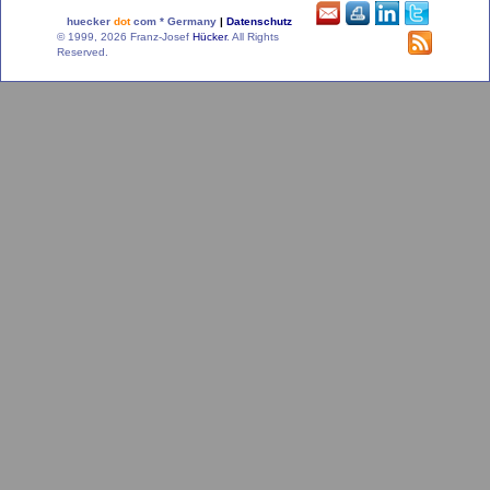
huecker
dot
com * Germany
|
Datenschutz
© 1999, 2026 Franz-Josef
Hücker
. All Rights
Reserved.