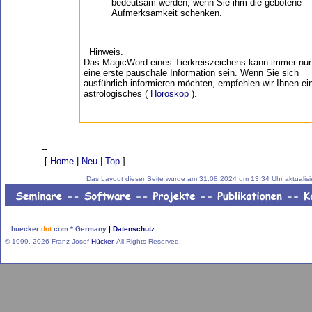
bedeutsam werden, wenn Sie ihm die gebotene
Aufmerksamkeit schenken.
--
Hinwei
s.
Das MagicWord eines Tierkreiszeichens kann immer nur
eine erste pauschale Information sein. Wenn Sie sich
ausführlich informieren möchten, empfehlen wir Ihnen ei
astrologisches (
Horoskop
).
--
[
Home
|
Neu
|
Top
]
Das Layout dieser Seite wurde am 31.08.2024 um 13.34 Uhr aktualisie
huecker
dot
com * Germany
|
Datenschutz
© 1999, 2026 Franz-Josef
Hücker
. All Rights Reserved.