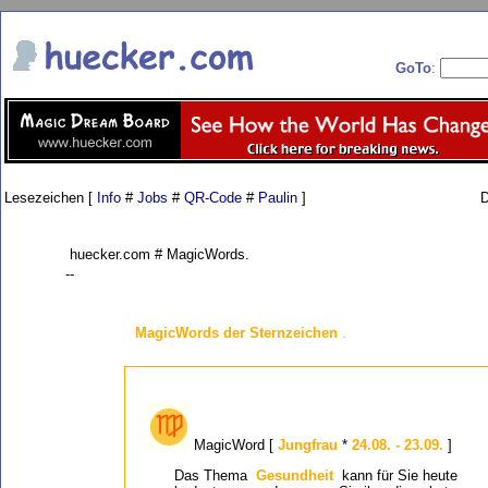
GoTo
:
Lesezeichen [
Info
#
Jobs
#
QR-Code
#
Paulin
]
D
huecker.com # MagicWords.
--
MagicWords der Sternzeichen
.
MagicWord [
Jungfrau
*
24.08. - 23.09.
]
Das Thema
Gesundheit
kann für Sie heute