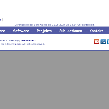
p
]
Der Inhalt dieser Seite wurde am 31.08.2024 um 13.34 Uhr aktualisiert.
com * Germany
|
Datenschutz
Franz-Josef
Hücker
. All Rights Reserved.