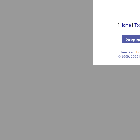
--
[
Home
|
To
huecker
dot
© 1999, 2026 