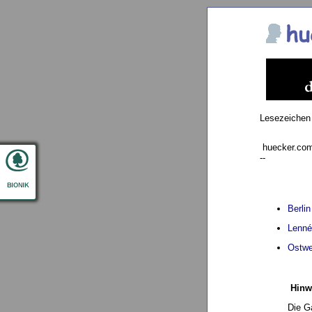
Lesezeichen
huecker.com 
--
Berli
Lenné
Ostwe
Hinw
Die G