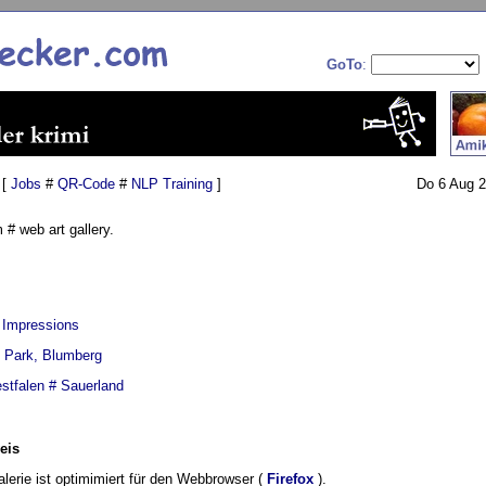
GoTo
:
 [
Jobs
#
QR-Code
#
NLP Training
]
Do 6 Aug 2
# web art gallery.
n Impressions
 Park, Blumberg
stfalen # Sauerland
eis
alerie ist optimimiert für den Webbrowser (
Firefox
).