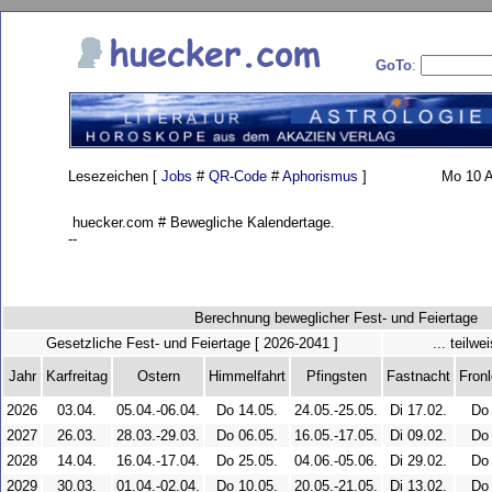
GoTo
:
Lesezeichen [
Jobs
#
QR-Code
#
Aphorismus
]
Mo 10 A
huecker.com # Bewegliche Kalendertage.
--
Berechnung beweglicher Fest- und Feiertage
Gesetzliche Fest- und Feiertage [ 2026-2041 ]
... teilw
Jahr
Karfreitag
Ostern
Himmelfahrt
Pfingsten
Fastnacht
Fron
2026
03.04.
05.04.-06.04.
Do 14.05.
24.05.-25.05.
Di 17.02.
Do 
2027
26.03.
28.03.-29.03.
Do 06.05.
16.05.-17.05.
Di 09.02.
Do 
2028
14.04.
16.04.-17.04.
Do 25.05.
04.06.-05.06.
Di 29.02.
Do 
2029
30.03.
01.04.-02.04.
Do 10.05.
20.05.-21.05.
Di 13.02.
Do 