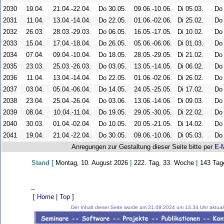
2030
19.04.
21.04.-22.04.
Do 30.05.
09.06.-10.06.
Di 05.03.
Do 
2031
11.04.
13.04.-14.04.
Do 22.05.
01.06.-02.06.
Di 25.02.
Do 
2032
26.03.
28.03.-29.03.
Do 06.05.
16.05.-17.05.
Di 10.02.
Do 
2033
15.04.
17.04.-18.04.
Do 26.05.
05.06.-06.06.
Di 01.03.
Do 
2034
07.04.
09.04.-10.04.
Do 18.05.
28.05.-29.05.
Di 21.02.
Do 
2035
23.03.
25.03.-26.03.
Do 03.05.
13.05.-14.05.
Di 06.02.
Do 
2036
11.04.
13.04.-14.04.
Do 22.05.
01.06.-02.06.
Di 26.02.
Do 
2037
03.04.
05.04.-06.04.
Do 14.05.
24.05.-25.05.
Di 17.02.
Do 
2038
23.04.
25.04.-26.04.
Do 03.06.
13.06.-14.06.
Di 09.03.
Do 
2039
08.04.
10.04.-11.04.
Do 19.05.
29.05.-30.05.
Di 22.02.
Do 
2040
30.03.
01.04.-02.04.
Do 10.05.
20.05.-21.05.
Di 14.02.
Do 
2041
19.04.
21.04.-22.04.
Do 30.05.
09.06.-10.06.
Di 05.03.
Do 
Anregungen zur Gestaltung dieser Seite bitte per
E-M
Stand [
Montag, 10. August 2026
|
222. Tag, 33. Woche
|
143 Tage
--
[
Home
|
Top
]
Der Inhalt dieser Seite wurde am 31.08.2024 um 13.34 Uhr aktualis