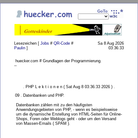
GoTo
:
Lesezeichen [
Jobs
#
QR-Code
#
Sa 8 Aug 2026
Paulin
]
03:36:33
huecker.com # Grundlagen der Programmierung.
--
. PHP L e k t i o n e n ( Sat Aug 8 03:36:33 2026 ) .
09 . Datenbanken und PHP.
Datenbanken zählen mit zu den häufigsten
Anwendungsgebieten von PHP, - wenn es beispielsweise
um die dynamische Erstellung von HTML-Seiten für Online-
Shops, Foren oder Weblogs geht - oder um den Versand
von Massen-Emails ( SPAM ).