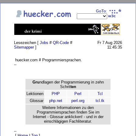
GoTo
:
Lesezeichen [
Jobs
#
QR-Code
#
Fr 7 Aug 2026
Sitemapper
]
11:45:35
huecker.com # Programmiersprachen.
--
Gru
ndlagen der Programmierung in zehn
Schrit
ten
Lektionen
PHP
Perl
Tcl
Glossar
php.net
perl.org
tcl.tk
Weitere Informationen zu den
Programmiersprachen finden Sie im
Internet - Glossar anklicken! - und in der
einschlägigen Fachliteratur.
--
[
Home
|
Top
]