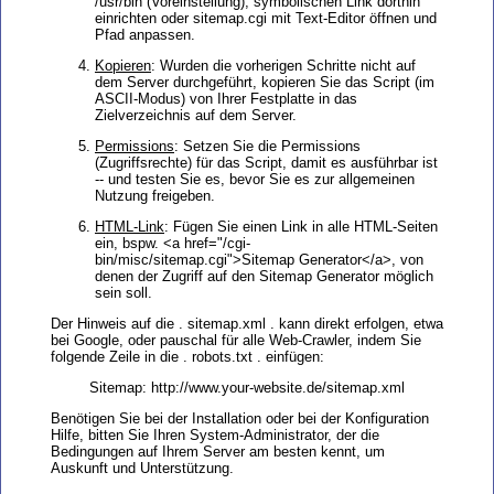
/usr/bin (Voreinstellung), symbolischen Link dorthin
einrichten oder sitemap.cgi mit Text-Editor öffnen und
Pfad anpassen.
Kopieren
: Wurden die vorherigen Schritte nicht auf
dem Server durchgeführt, kopieren Sie das Script (im
ASCII-Modus) von Ihrer Festplatte in das
Zielverzeichnis auf dem Server.
Permissions
: Setzen Sie die Permissions
(Zugriffsrechte) für das Script, damit es ausführbar ist
-- und testen Sie es, bevor Sie es zur allgemeinen
Nutzung freigeben.
HTML-Link
: Fügen Sie einen Link in alle HTML-Seiten
ein, bspw. <a href="/cgi-
bin/misc/sitemap.cgi">Sitemap Generator</a>, von
denen der Zugriff auf den Sitemap Generator möglich
sein soll.
Der Hinweis auf die . sitemap.xml . kann direkt erfolgen, etwa
bei Google, oder pauschal für alle Web-Crawler, indem Sie
folgende Zeile in die . robots.txt . einfügen:
Sitemap: http://www.your-website.de/sitemap.xml
Benötigen Sie bei der Installation oder bei der Konfiguration
Hilfe, bitten Sie Ihren System-Administrator, der die
Bedingungen auf Ihrem Server am besten kennt, um
Auskunft und Unterstützung.