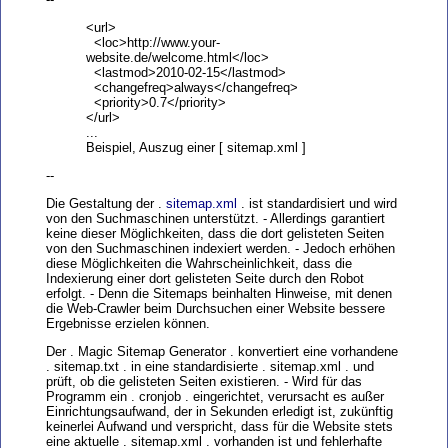
<url>
<loc>http://www.your-
website.de/welcome.html</loc>
<lastmod>2010-02-15</lastmod>
<changefreq>always</changefreq>
<priority>0.7</priority>
</url>
...
Beispiel, Auszug einer [ sitemap.xml ]
--
Die Gestaltung der .
sitemap.xml
. ist standardisiert und wird
von den Suchmaschinen unterstützt. - Allerdings garantiert
keine dieser Möglichkeiten, dass die dort gelisteten Seiten
von den Suchmaschinen indexiert werden. - Jedoch erhöhen
diese Möglichkeiten die Wahrscheinlichkeit, dass die
Indexierung einer dort gelisteten Seite durch den Robot
erfolgt. - Denn die Sitemaps beinhalten Hinweise, mit denen
die Web-Crawler beim Durchsuchen einer Website bessere
Ergebnisse erzielen können.
Der . Magic Sitemap Generator . konvertiert eine vorhandene
. sitemap.txt . in eine standardisierte . sitemap.xml . und
prüft, ob die gelisteten Seiten existieren. - Wird für das
Programm ein . cronjob . eingerichtet, verursacht es außer
Einrichtungsaufwand, der in Sekunden erledigt ist, zukünftig
keinerlei Aufwand und verspricht, dass für die Website stets
eine aktuelle . sitemap.xml . vorhanden ist und fehlerhafte