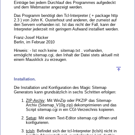
Einträge bei jedem Durchlauf des Programmes aufgedeckt
und dem Webmaster angezeigt werden.
Das Programm benötigt den Tcl-Interpreter ( + package http
2.3 ) von John K. Ousterhout und anderen, der zumeist auf
den Servern vorhanden ist. Ist das nicht der Fall, kann der
Interpreter jederzeit mit geringem Aufwand installiert werden.
Franz-Josef Hücker
Berlin, im Februar 2010
Hinweis: - Ist noch keine . sitemap.txt . vorhanden,
ermöglicht sitemap.cgi, den Inhalt der Datei stets aktuell mit
einem Mausklick zu erzeugen.
Installation.
Die Installation und Konfiguration des Magic Sitemap
Generators kann grundsätzlich in sechs Schritten erfolgen:
ZIP-Archiv
: Mit WinZip oder PKZIP das Sitemap-
Archiv (Sitemap_V10g.zip) dekomprimieren und das
Script sitemap.cgi in ein CGI-Verzeichnis kopieren.
Setup
: Mit einem Text-Editor sitemap.cgi öffnen und
konfigurieren.
tclsh
: Befindet sich der tcl-Interpreter (tclsh) nicht in