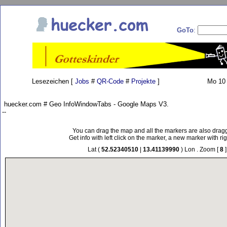
GoTo
:
Lesezeichen [
Jobs
#
QR-Code
#
Projekte
]
Mo 10 
huecker.com # Geo InfoWindowTabs - Google Maps V3.
--
You can drag the map and all the markers are also drag
Get info with left click on the marker, a new marker with rig
Lat (
52.52340510
|
13.41139990
) Lon . Zoom [
8
]