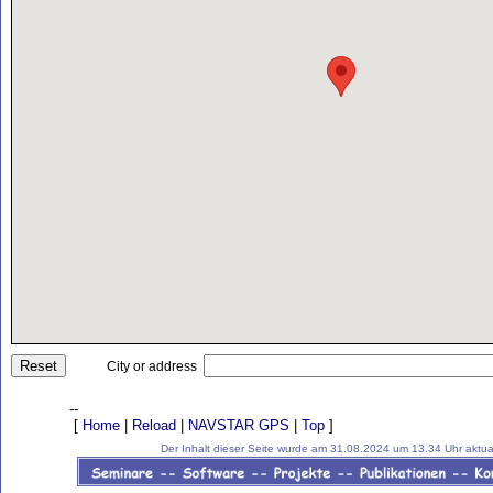
Reset
City or address
--
[
Home
|
Reload
|
NAVSTAR GPS
|
Top
]
Der Inhalt dieser Seite wurde am 31.08.2024 um 13.34 Uhr aktuali