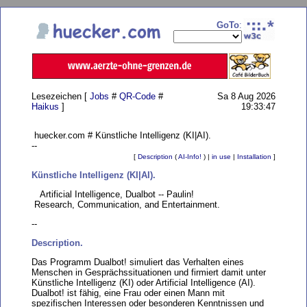
GoTo
:
Lesezeichen [
Jobs
#
QR-Code
#
Sa 8 Aug 2026
Haikus
]
19:33:47
huecker.com # Künstliche Intelligenz (KI|AI).
--
[
Description
(
AI-Info!
) |
in use
|
Installation
]
Künstliche Intelligenz (KI|AI).
Artificial Intelligence, Dualbot -- Paulin!
Research, Communication, and Entertainment.
--
Description.
Das Programm Dualbot! simuliert das Verhalten eines
Menschen in Gesprächssituationen und firmiert damit unter
Künstliche Intelligenz (KI) oder Artificial Intelligence (AI).
Dualbot! ist fähig, eine Frau oder einen Mann mit
spezifischen Interessen oder besonderen Kenntnissen und