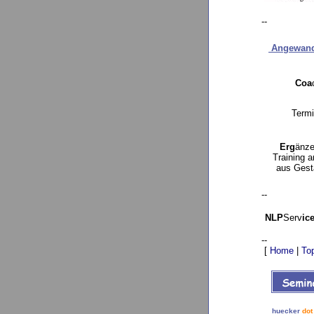
--
An
g
ewand
Coa
Term
Erg
änze
Training 
aus Gesta
--
NLP
Serv
ic
--
[
Home
|
To
huecker
dot