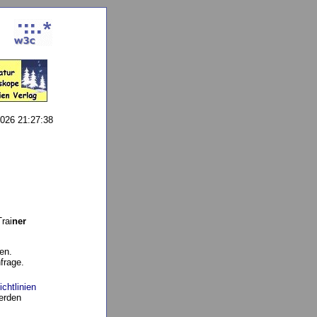
2026 21:27:38
Trai
ner
en.
frage.
ichtlinien
erden