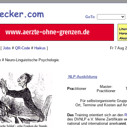
GoTo
:
 [
Jobs
#
QR-Code
#
Haikus
]
Fr 7 Aug 
# Neuro-Linguistische Psychologie.
NLP-Ausbildun
g
Master-
Pra
ctitioner
Practitioner
Für selbstorganisierte Grupp
Ort, Termine und Kosten auf An
Das
Training orientiert sich an den
R
des DVNLP e.V. Meine Zertifikate w
national und international anerka
nnt
.