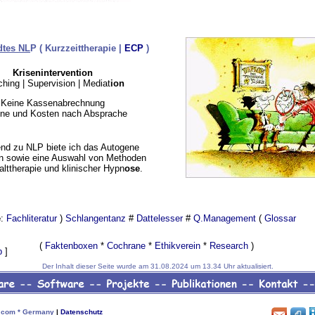
tes NL
P ( Kurzzeittherapie |
ECP
)
Krisenintervention
ching | Supervision | Mediat
ion
Keine Kassenabrechnung
ine und Kosten nach Absprache
nd zu NLP biete ich das Autogene
an sowie eine Auswahl von Methoden
lttherapie und klinischer Hypn
ose
.
e
:
Fachliteratur
)
Schlangentanz
#
Dattelesser
#
Q.Management
(
Glossar
(
Faktenboxen
*
Cochrane
*
Ethikverein
*
Research
)
p
]
Der Inhalt dieser Seite wurde am 31.08.2024 um 13.34 Uhr aktualisiert.
com * Germany
|
Datenschutz