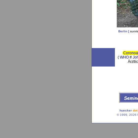
Berlin
[
sunri
Coronoa
(
WHO
#
Jo
Ärztlicher 
huecker
dot
© 1999, 2026 