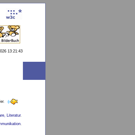
026 13:21:43
er.
e, Literatur
.
mmunikation
.