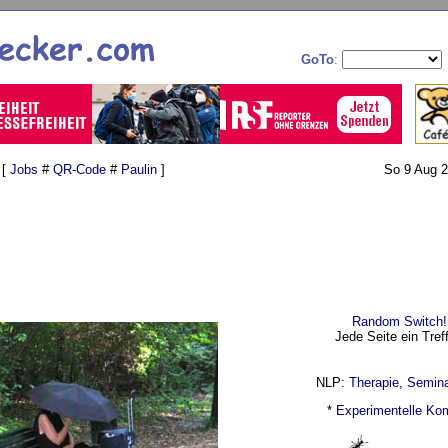
GoTo
:
 [
Jobs
#
QR-Code
#
Paulin
]
So 9 Aug 2
Random Switch!
Jede Seite ein Treff
NLP:
Therapie, Seminar
*
Experimentelle Ko