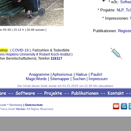
* w3c:
Softwa
* Projekte:
NLP, Tc
* Impressionen:
se 05:39 ( 15.12 h ) 20:46 sunset
]
Publikationen:
Registe
virus
(
COVID-19
), Fallzahlen & Todesfälle
hns Hopkins University
#
Robert Koch-Institut
)
Bereitschaftsdienst, Telefon
116117
Anagramme
|
Aphorismus
|
Haikus
|
Paulin!
MagicWords
|
Sitemapper
|
Suchen
|
Impressum
Der Inhalt dieser Seite wurde am 01.01.2025 um 12.38 Uhr aktualisiert.
com * Germany
|
Datenschutz
Franz-Josef
Hücker
. All Rights Reserved.