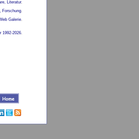
re, Literatur
.
l, Forschung
.
Web Galerie
.
r 1992-2026
.