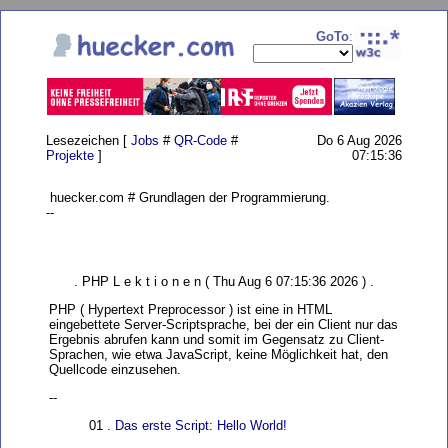
GoTo
:
Lesezeichen [
Jobs
#
QR-Code
#
Do 6 Aug 2026
Projekte
]
07:15:36
huecker.com # Grundlagen der Programmierung.
--
. PHP L e k t i o n e n ( Thu Aug 6 07:15:36 2026 ) .
PHP ( Hypertext Preprocessor ) ist eine in HTML
eingebettete Server-Scriptsprache, bei der ein Client nur das
Ergebnis abrufen kann und somit im Gegensatz zu Client-
Sprachen, wie etwa JavaScript, keine Möglichkeit hat, den
Quellcode einzusehen.
--
01 .
Das erste Script: Hello World!