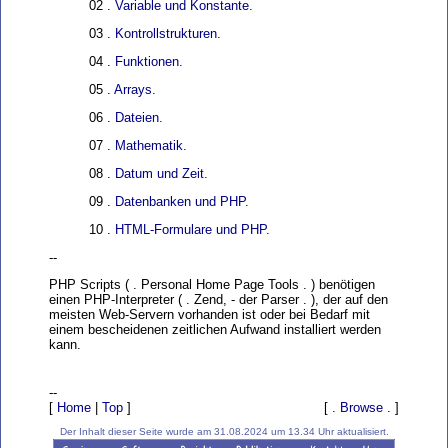
02 .
Variable und Konstante.
03 .
Kontrollstrukturen.
04 .
Funktionen.
05 .
Arrays.
06 .
Dateien.
07 .
Mathematik.
08 .
Datum und Zeit.
09 .
Datenbanken und PHP.
10 .
HTML-Formulare und PHP.
--
PHP Scripts ( . Personal Home Page Tools . ) benötigen
einen PHP-Interpreter ( . Zend, - der Parser . ), der auf den
meisten Web-Servern vorhanden ist oder bei Bedarf mit
einem bescheidenen zeitlichen Aufwand installiert werden
kann.
--
[
Home
|
Top
]
[ .
Browse
. ]
Der Inhalt dieser Seite wurde am 31.08.2024 um 13.34 Uhr aktualisiert.