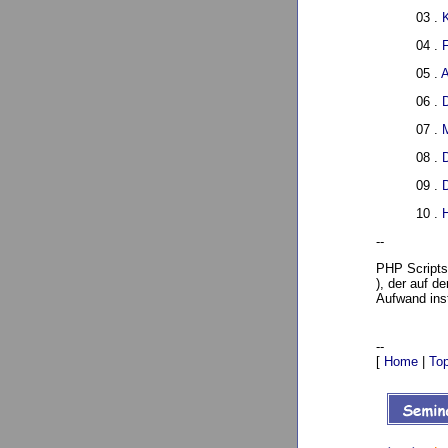
03 .
K
04 .
05 .
A
06 .
D
07 .
08 .
09 .
10 .
--
PHP Scripts 
), der auf d
Aufwand inst
--
[
Home
|
To