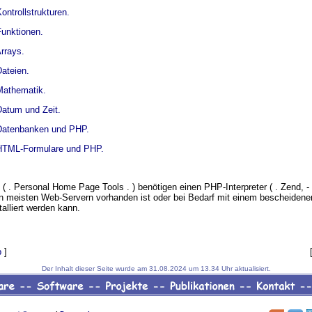
ontrollstrukturen.
Funktionen.
rrays.
ateien.
Mathematik.
Datum und Zeit.
Datenbanken und PHP.
HTML-Formulare und PHP.
( . Personal Home Page Tools . ) benötigen einen PHP-Interpreter ( . Zend, - 
en meisten Web-Servern vorhanden ist oder bei Bedarf mit einem bescheidenen
alliert werden kann.
p
]
Der Inhalt dieser Seite wurde am 31.08.2024 um 13.34 Uhr aktualisiert.