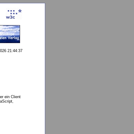
026 21:44:37
r ein Client
aScript,