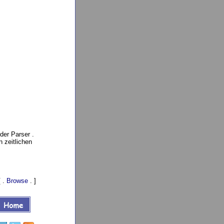
der Parser .
 zeitlichen
[ .
Browse
. ]