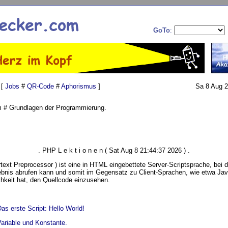
GoTo
:
 [
Jobs
#
QR-Code
#
Aphorismus
]
Sa 8 Aug 2
 # Grundlagen der Programmierung.
. PHP L e k t i o n e n ( Sat Aug 8 21:44:37 2026 ) .
ext Preprocessor ) ist eine in HTML eingebettete Server-Scriptsprache, bei de
ebnis abrufen kann und somit im Gegensatz zu Client-Sprachen, wie etwa Jav
hkeit hat, den Quellcode einzusehen.
as erste Script: Hello World!
ariable und Konstante.