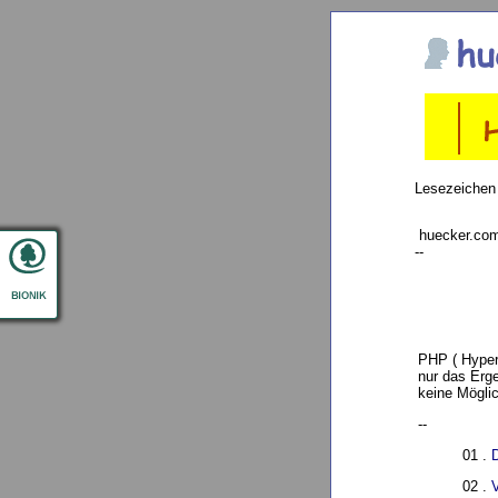
Lesezeichen
huecker.com
--
PHP ( Hypert
nur das Erg
keine Möglic
--
01 .
D
02 .
V