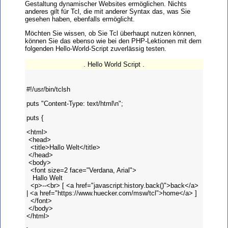
Gestaltung dynamischer Websites ermöglichen. Nichts
anderes gilt für Tcl, die mit anderer Syntax das, was Sie
gesehen haben, ebenfalls ermöglicht.
Möchten Sie wissen, ob Sie Tcl überhaupt nutzen können,
können Sie das ebenso wie bei den PHP-Lektionen mit dem
folgenden Hello-World-Script zuverlässig testen.
. Hello World Script .
#!/usr/bin/tclsh
puts "Content-Type: text/html\n";
puts {
<html>
<head>
<title>Hallo Welt</title>
</head>
<body>
<font size=2 face="Verdana, Arial">
Hallo Welt
<p>--<br> [ <a href="javascript:history.back()">back</a>
| <a href="https://www.huecker.com/msw/tcl">home</a> ]
</font>
</body>
</html>