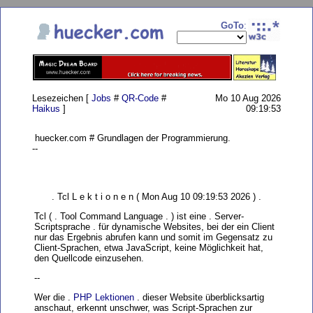
GoTo
:
Lesezeichen [
Jobs
#
QR-Code
#
Mo 10 Aug 2026
Haikus
]
09:19:53
huecker.com # Grundlagen der Programmierung.
--
. Tcl L e k t i o n e n ( Mon Aug 10 09:19:53 2026 ) .
Tcl ( . Tool Command Language . ) ist eine . Server-
Scriptsprache . für dynamische Websites, bei der ein Client
nur das Ergebnis abrufen kann und somit im Gegensatz zu
Client-Sprachen, etwa JavaScript, keine Möglichkeit hat,
den Quellcode einzusehen.
--
Wer die .
PHP Lektionen
. dieser Website überblicksartig
anschaut, erkennt unschwer, was Script-Sprachen zur