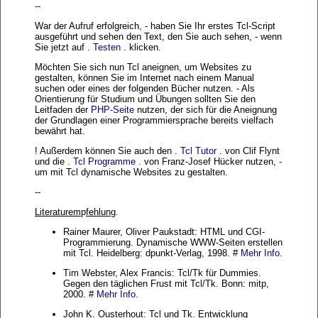
--
War der Aufruf erfolgreich, - haben Sie Ihr erstes Tcl-Script
ausgeführt und sehen den Text, den Sie auch sehen, - wenn
Sie jetzt auf .
Testen
. klicken.
Möchten Sie sich nun Tcl aneignen, um Websites zu
gestalten, können Sie im Internet nach einem Manual
suchen oder eines der folgenden Bücher nutzen. - Als
Orientierung für Studium und Übungen sollten Sie den
Leitfaden der
PHP-Seite
nutzen, der sich für die Aneignung
der Grundlagen einer Programmiersprache bereits vielfach
bewährt hat.
! Außerdem können Sie auch den .
Tcl Tutor
. von Clif Flynt
und die .
Tcl Programme
. von Franz-Josef Hücker nutzen, -
um mit Tcl dynamische Websites zu gestalten.
--
Literaturem
p
fehlun
g.
Rainer Maurer, Oliver Paukstadt: HTML und CGI-
Programmierung. Dynamische WWW-Seiten erstellen
mit Tcl. Heidelberg: dpunkt-Verlag, 1998. #
Mehr Info
.
Tim Webster, Alex Francis: Tcl/Tk für Dummies.
Gegen den täglichen Frust mit Tcl/Tk. Bonn: mitp,
2000. #
Mehr Info
.
John K. Ousterhout: Tcl und Tk. Entwicklung