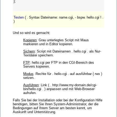
};
Testen
( . Syntax Dateiname: name.cgi, - bspw. hello.cgi ! .
)
Und so wird es gemacht:
Kopieren
: Grau unterlegtes Script mit Maus
markieren und in Editor kopieren.
Sichern
: Script mit Dateinamen . hello.cgi . als Nur-
Textdatei speichern.
FTP
: hello.cgi per FTP in den CGI-Bereich des
Servers kopieren.
Modus
: Rechte für . hello.cgi . auf ausführbar ( rwx )
setzen.
Ausführen
: Link ( . http://www.my-domain.de/cgi-
bin/hello.cgi . ) anpassen und mit Web-Browser
aufrufen.
Falls Sie bei der Installation oder bei der Konfiguration Hilfe
benötigen, bitten Sie Ihren System-Administrator, der die
Bedingungen auf Ihrem Server am besten kennt, um
Auskunft und Unterstützung.