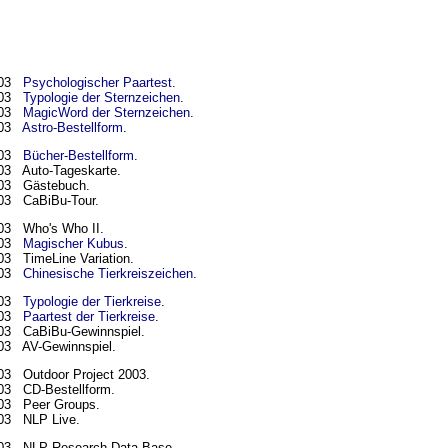
003
Psychologischer Paartest
.
003
Typologie der Sternzeichen
.
003
MagicWord der Sternzeichen
.
003
Astro-Bestellform
.
003
Bücher-Bestellform
.
003
Auto-Tageskarte.
003
Gästebuch.
003
CaBiBu-Tour.
003
Who's Who II.
003
Magischer Kubus
.
03 TimeLine Variation.
003
Chinesische Tierkreiszeichen
.
003
Typologie der Tierkreise
.
003
Paartest der Tierkreise
.
003
CaBiBu-Gewinnspiel.
003
AV-Gewinnspiel.
003
Outdoor Project 2003.
003
CD-Bestellform
.
03 Peer Groups.
03 NLP Live.
03 NLP Research Data Base.