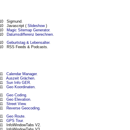
010 Sigmund.
10 Javascript (
Slideshow
)
010
Magic Sitemap Generator
.
010
Datumsdifferenz berechnen
.
010
Geburtstag & Lebensalter
.
10 RSS Feeds & Podcasts.
011
Calendar Manager
.
011
Auszeit Grächen
.
011
Sun Info GER
.
011
Geo Koordinaten
.
011
Geo Coding
.
011
Geo Elevation
.
011
Street View
.
011
Reverse Geocoding
.
011
Geo Route
.
011
GPS Tour
.
011
InfoWindowTabs V2.
011
InfoWindowTabs V3.