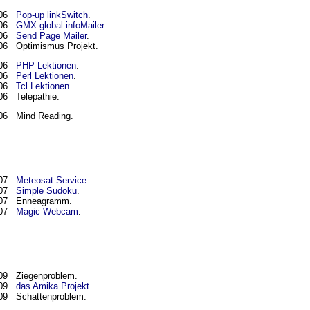
006
Pop-up linkSwitch
.
006
GMX global infoMailer
.
006
Send Page Mailer
.
06 Optimismus Projekt.
006
PHP Lektionen
.
006
Perl Lektionen
.
006
Tcl Lektionen
.
06 Telepathie.
06 Mind Reading.
007
Meteosat Service
.
007
Simple Sudoku
.
007 Enneagramm.
007
Magic Webcam
.
09 Ziegenproblem.
009
das Amika Projekt
.
09 Schattenproblem.