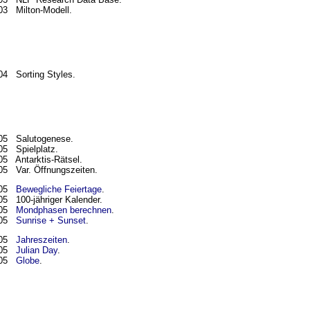
03 Milton-Modell.
04 Sorting Styles.
05 Salutogenese.
005
Spielplatz.
05 Antarktis-Rätsel.
005
Var. Öffnungszeiten.
005
Bewegliche Feiertage
.
005
100-jähriger Kalender.
005
Mondphasen berechnen
.
005
Sunrise + Sunset
.
005
Jahreszeiten
.
005
Julian Day
.
005
Globe
.