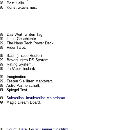
98 Post Haiku I.
98 Konstruktivismus.
99 Das Wort für den Tag.
99 Lisas Geschichte.
99 The Nano Tech Power Deck.
99 Rider Tarot.
99 Bash ( Trace Route )
99 Bevorzugtes RS-System.
99 Rating System.
99 Ja-/Aber-Technik.
99 Imagination.
99 Testen Sie Ihren Marktwert.
99 Astro-Partnerschaft.
99 Spiegel-Test.
999
Subscribe/Unsubscribe Majordomo
.
99 Magic Dream Board.
000
Count, Date, GoTo, Banner für shtml
.