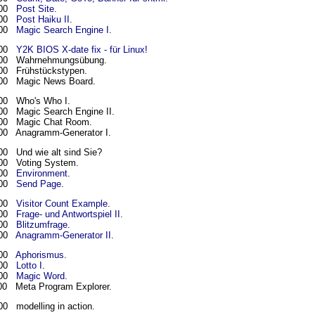
000
Post Site
.
000
Post Haiku II
.
000
Magic Search Engine I
.
000
Y2K BIOS X-date fix - für Linux!
000 Wahrnehmungsübung.
00 Frühstückstypen.
00 Magic News Board.
00 Who's Who I.
00 Magic Search Engine II.
00 Magic Chat Room.
00 Anagramm-Generator I.
00 Und wie alt sind Sie?
00 Voting System.
000
Environment
.
000
Send Page
.
000
Visitor Count Example
.
000
Frage- und Antwortspiel II
.
000
Blitzumfrage
.
000
Anagramm-Generator II
.
000
Aphorismus
.
000
Lotto I
.
000
Magic Word
.
00 Meta Program Explorer.
00 modelling in action.