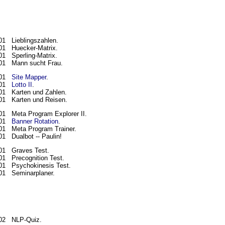
01 Lieblingszahlen.
01 Huecker-Matrix.
01 Sperling-Matrix.
01 Mann sucht Frau.
001
Site Mapper
.
001
Lotto II
.
01 Karten und Zahlen.
01 Karten und Reisen.
01 Meta Program Explorer II.
001
Banner Rotation
.
01 Meta Program Trainer.
01 Dualbot -- Paulin!
01 Graves Test.
01 Precognition Test.
01 Psychokinesis Test.
01 Seminarplaner.
02 NLP-Quiz.