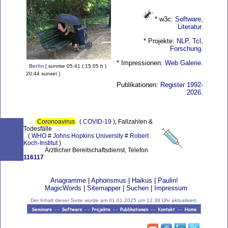
* w3c:
Software,
Literatur
.
* Projekte:
NLP, Tcl,
Forschung
.
* Impressionen:
Web Galerie
.
Berlin
[
sunrise 05:41 ( 15.05 h )
20:44 sunset
]
Publikationen:
Register 1992-
2026
.
Coronoavirus
(
COVID-19
), Fallzahlen &
Todesfälle
(
WHO
#
Johns Hopkins University
#
Robert
Koch-Institut
)
Ärztlicher Bereitschaftsdienst, Telefon
116117
Anagramme
|
Aphorismus
|
Haikus
|
Paulin!
MagicWords
|
Sitemapper
|
Suchen
|
Impressum
Der Inhalt dieser Seite wurde am 01.01.2025 um 12.38 Uhr aktualisiert.